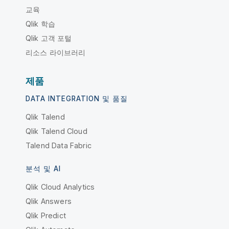
교육
Qlik 학습
Qlik 고객 포털
리소스 라이브러리
제품
DATA INTEGRATION 및 품질
Qlik Talend
Qlik Talend Cloud
Talend Data Fabric
분석 및 AI
Qlik Cloud Analytics
Qlik Answers
Qlik Predict