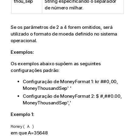
thou_sep
String especificando o separador
de número milhar.
Se os parâmetros de 2 a 4 forem omitidos, será
utilizado o formato de moeda definido no sistema
operacional.
Exemplos:
Os exemplos abaixo supõem as seguintes
configurações padrão:
Configuração de MoneyFormat 1:
kr ##0,00
,
MoneyThousandSep' '
Configuração de MoneyFormat 2:
$ #,##0.00
,
MoneyThousandSep','
Exemplo 1:
Money( A )
em que A=35648