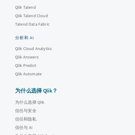
Qlik Talend
Qlik Talend Cloud
Talend Data Fabric
分析和 AI
Qlik Cloud Analytics
Qlik Answers
Qlik Predict
Qlik Automate
为什么选择 Qlik？
为什么选择 Qlik
信任与安全
信任和隐私
信任与 AI