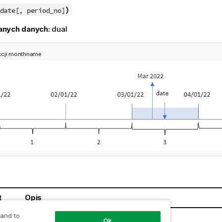
)
date[, period_no]
anych danych:
dual
kcji monthname
t
Opis
 and to
Data lub znacznik czasu do oszacowania.
Ok