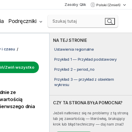
Zasoby Qlik
Polski (Zmień)
ia
Podręczniki
NA TEJ STRONIE
 i czasu
Ustawienia regionalne
Przykład 1 — Przykład podstawowy
iń/Zwiń wszystko
Przykład 2 – period_no
Przykład 3 — przykład z obiektem
wykresu
dnie ze
 wartością
CZY TA STRONA BYŁA POMOCNA?
pierwszego dnia
Jeżeli natkniesz się na problemy z tą stroną
lub jej zawartością — literówkę, brakujący
krok lub błąd techniczny — daj nam znać!