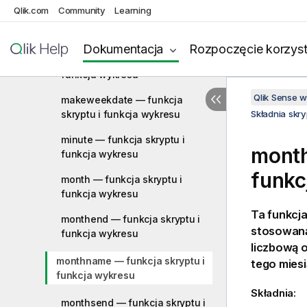
Qlik.com
Community
Learning
makedate — funkcja skryptu i
funkcja wykresu
Dokumentacja
Rozpoczęcie korzyst
maketime — funkcja skryptu i
funkcja wykresu
Qlik Sense 
makeweekdate — funkcja
skryptu i funkcja wykresu
Składnia skr
minute — funkcja skryptu i
month
funkcja wykresu
funkc
month — funkcja skryptu i
funkcja wykresu
Ta funkcj
monthend — funkcja skryptu i
stosowaną
funkcja wykresu
liczbową 
monthname — funkcja skryptu i
tego miesi
funkcja wykresu
Składnia:
monthsend — funkcja skryptu i