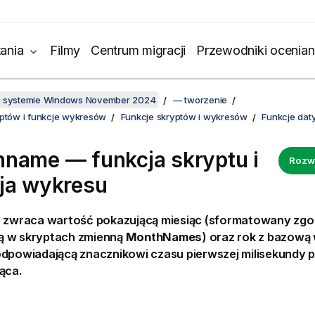
ania
Filmy
Centrum migracji
Przewodniki ocenian
w systemie Windows November 2024
— tworzenie
yptów i funkcje wykresów
Funkcje skryptów i wykresów
Funkcje daty
name — funkcja skryptu i
Rozw
ja wykresu
a zwraca wartość pokazującą miesiąc (sformatowany zgo
 w skryptach zmienną
MonthNames
) oraz rok z bazową
odpowiadającą znacznikowi czasu pierwszej milisekundy 
ąca.