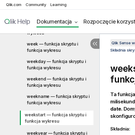
Qlik.com
Community
Learning
today — funkcja skryptu i
funkcja wykresu
Dokumentacja
Rozpoczęcie korzyst
UTC — funkcja skryptu i funkcja
wykresu
Qlik Sense 
week — funkcja skryptu i
funkcja wykresu
Składnia skr
weekday — funkcja skryptu i
weeks
funkcja wykresu
funkc
weekend — funkcja skryptu i
funkcja wykresu
Ta funkcj
weekname — funkcja skryptu i
milisekun
funkcja wykresu
date
. Dom
weekstart — funkcja skryptu i
skonfigur
funkcja wykresu
Składnia:
weekyear — funkcja skryptu i