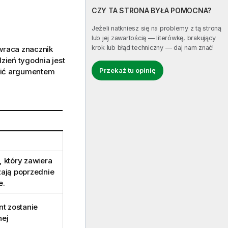
CZY TA STRONA BYŁA POMOCNA?
Jeżeli natkniesz się na problemy z tą stroną
lub jej zawartością — literówkę, brakujący
krok lub błąd techniczny — daj nam znać!
wraca znacznik
zień tygodnia jest
Przekaż tu opinię
ąpić argumentem
, który zawiera
zają poprzednie
e.
nt zostanie
nej