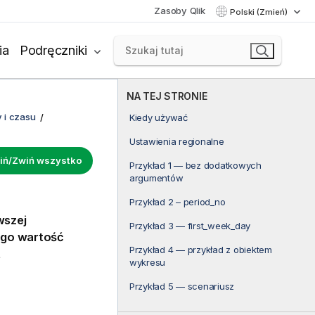
Zasoby Qlik
Polski (Zmień)
ia
Podręczniki
NA TEJ STRONIE
 i czasu
Kiedy używać
Ustawienia regionalne
iń/Zwiń wszystko
Przykład 1 — bez dodatkowych
argumentów
Przykład 2 – period_no
wszej
Przykład 3 — first_week_day
ego wartość
Przykład 4 — przykład z obiektem
t
wykresu
Przykład 5 — scenariusz