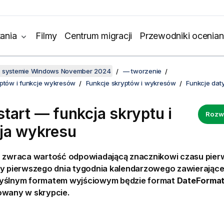
ania
Filmy
Centrum migracji
Przewodniki ocenian
w systemie Windows November 2024
— tworzenie
yptów i funkcje wykresów
Funkcje skryptów i wykresów
Funkcje daty
tart — funkcja skryptu i
Rozw
ja wykresu
a zwraca wartość odpowiadającą znacznikowi czasu pier
dy pierwszego dnia tygodnia kalendarzowego zawierając
yślnym formatem wyjściowym będzie format
DateForma
owany w skrypcie.