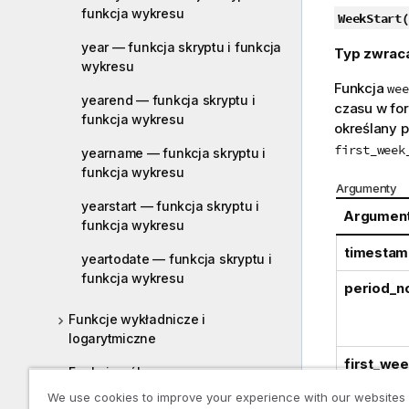
funkcja wykresu
WeekStart(
year — funkcja skryptu i funkcja
Typ zwrac
wykresu
Funkcja
wee
yearend — funkcja skryptu i
czasu w for
funkcja wykresu
określany 
first_week
yearname — funkcja skryptu i
funkcja wykresu
Argumenty
yearstart — funkcja skryptu i
Argumen
funkcja wykresu
timestam
yeartodate — funkcja skryptu i
funkcja wykresu
period_n
Funkcje wykładnicze i
logarytmiczne
first_we
Funkcje pól
We use cookies to improve your experience with our websites
Funkcje pliku