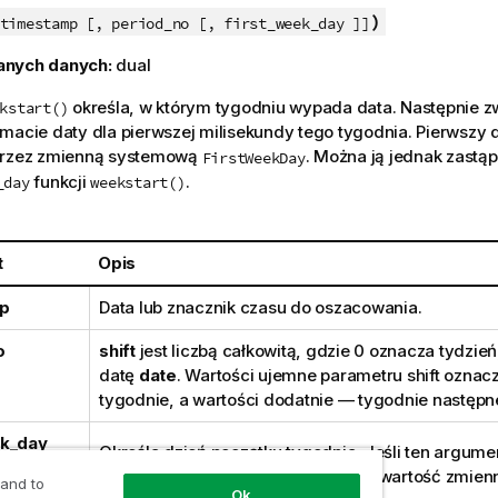
)
timestamp [, period_no [, first_week_day ]]
anych danych:
dual
określa, w którym tygodniu wypada data. Następnie z
kstart()
macie daty dla pierwszej milisekundy tego tygodnia. Pierwszy d
przez zmienną systemową
. Można ją jednak zast
FirstWeekDay
funkcji
.
_day
weekstart()
t
Opis
p
Data lub znacznik czasu do oszacowania.
o
shift
jest liczbą całkowitą, gdzie 0 oznacza tydzień
datę
date
. Wartości ujemne parametru shift oznac
tygodnie, a wartości dodatnie — tygodnie następn
ek_day
Określa dzień początku tygodnia. Jeśli ten argume
pominięty, wówczas zostanie użyta wartość zmien
 and to
Ok