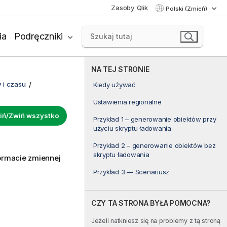
Zasoby Qlik
Polski (Zmień)
ia
Podręczniki
NA TEJ STRONIE
 i czasu
Kiedy używać
Ustawienia regionalne
iń/Zwiń wszystko
Przykład 1 – generowanie obiektów przy
użyciu skryptu ładowania
Przykład 2 – generowanie obiektów bez
skryptu ładowania
ormacie zmiennej
Przykład 3 — Scenariusz
CZY TA STRONA BYŁA POMOCNA?
Jeżeli natkniesz się na problemy z tą stroną