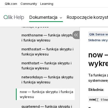
Qlik.com
Community
Learning
monthname — funkcja skryptu i
funkcja wykresu
Dokumentacja
Rozpoczęcie korzyst
monthsend — funkcja skryptu i
funkcja wykresu
Qlik Sense 
monthsname — funkcja skryptu
i funkcja wykresu
Składnia skr
monthsstart — funkcja skryptu i
now —
funkcja wykresu
wykr
monthstart — funkcja skryptu i
funkcja wykresu
Ta funkcja
networkdays — funkcja skryptu
systemowe
i funkcja wykresu
Składnia:
now — funkcja skryptu i funkcja
wykresu
now(
[ time
quarterend — funkcja skryptu i