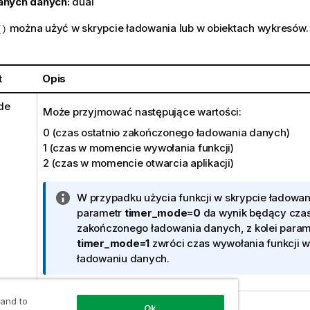
anych danych:
dual
można użyć w skrypcie ładowania lub w obiektach wykresów.
()
t
Opis
de
Może przyjmować następujące wartości:
0 (czas ostatnio zakończonego ładowania danych)
1 (czas w momencie wywołania funkcji)
2 (czas w momencie otwarcia aplikacji)
I
W przypadku użycia funkcji w skrypcie ładowa
n
parametr
timer_mode=0
da wynik będący czas
f
zakończonego ładowania danych, z kolei param
o
timer_mode=1
zwróci czas wywołania funkcji 
r
ładowaniu danych.
m
a
 and to
c
Ok