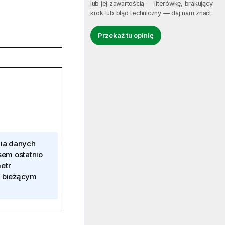
lub jej zawartością — literówkę, brakujący
krok lub błąd techniczny — daj nam znać!
Przekaż tu opinię
nia danych
em ostatnio
etr
w bieżącym