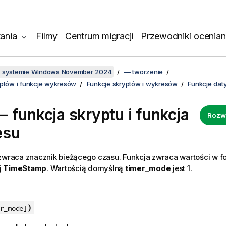
ania
Filmy
Centrum migracji
Przewodniki ocenian
w systemie Windows November 2024
— tworzenie
yptów i funkcje wykresów
Funkcje skryptów i wykresów
Funkcje daty
 funkcja skryptu i funkcja
Rozw
esu
 zwraca znacznik bieżącego czasu. Funkcja zwraca wartości w f
j
TimeStamp
. Wartością domyślną
timer_mode
jest 1.
)
r_mode]