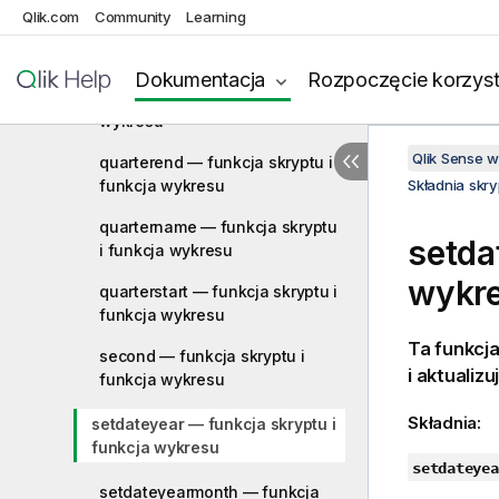
Qlik.com
Community
Learning
networkdays — funkcja skryptu
i funkcja wykresu
Dokumentacja
Rozpoczęcie korzyst
now — funkcja skryptu i funkcja
wykresu
Qlik Sense 
quarterend — funkcja skryptu i
funkcja wykresu
Składnia skr
quartername — funkcja skryptu
setda
i funkcja wykresu
wykr
quarterstart — funkcja skryptu i
funkcja wykresu
Ta funkcja
second — funkcja skryptu i
i aktualizu
funkcja wykresu
Składnia:
setdateyear — funkcja skryptu i
funkcja wykresu
setdateyea
setdateyearmonth — funkcja