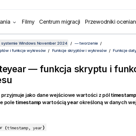
ania
Filmy
Centrum migracji
Przewodniki ocenian
w systemie Windows November 2024
— tworzenie
yptów i funkcje wykresów
Funkcje skryptów i wykresów
Funkcje daty
teyear — funkcja skryptu i funk
esu
 przyjmuje jako dane wejściowe wartości z pól
timestam
je pole
timestamp
wartością
year
określoną w danych we
)
r (
timestamp, year