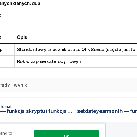
anych danych:
dual
:
t
Opis
p
Standardowy znacznik czasu
Qlik Sense
(często jest to 
Rok w zapisie czterocyfrowym.
łady i wyniki:
 temat
second — funkcja skryptu i funkcja wykresu
 and to
Ok