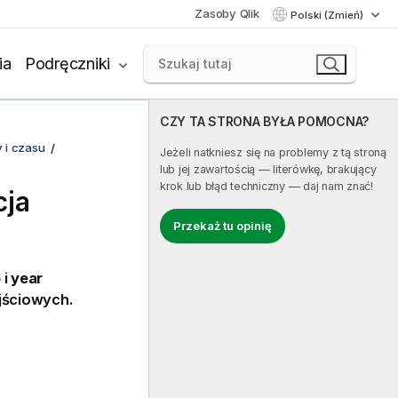
Zasoby Qlik
Polski (Zmień)
ia
Podręczniki
CZY TA STRONA BYŁA POMOCNA?
 i czasu
Jeżeli natkniesz się na problemy z tą stroną
lub jej zawartością — literówkę, brakujący
krok lub błąd techniczny — daj nam znać!
cja
Przekaż tu opinię
p
i
year
jściowych.