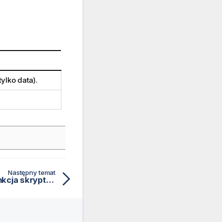
tylko data).
Następny temat
setdateyearmonth — funkcja skryptu i funkcja wykresu