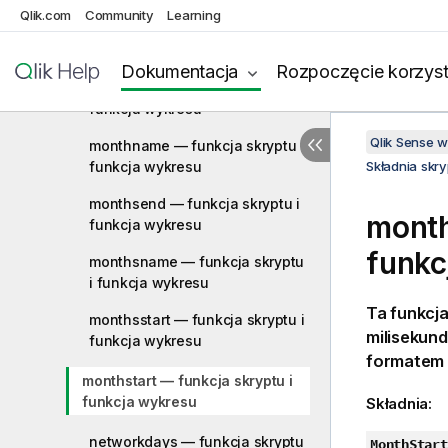
Qlik.com
Community
Learning
month — funkcja skryptu i
funkcja wykresu
Dokumentacja
Rozpoczęcie korzyst
monthend — funkcja skryptu i
funkcja wykresu
Qlik Sense 
monthname — funkcja skryptu i
funkcja wykresu
Składnia skr
monthsend — funkcja skryptu i
month
funkcja wykresu
funkc
monthsname — funkcja skryptu
i funkcja wykresu
Ta funkcj
monthsstart — funkcja skryptu i
milisekun
funkcja wykresu
formatem 
monthstart — funkcja skryptu i
funkcja wykresu
Składnia:
networkdays — funkcja skryptu
MonthStart