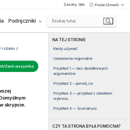
Zasoby Qlik
Polski (Zmień)
ia
Podręczniki
NA TEJ STRONIE
 i czasu
Kiedy używać
Ustawienia regionalne
iń/Zwiń wszystko
Przykład 1 — bez dodatkowych
argumentów
Przykład 2 – period_no
wszej
Przykład 3 — przykład z obiektem
 Domyślnym
wykresu
 skrypcie.
Przykład 4 — Scenariusz
CZY TA STRONA BYŁA POMOCNA?