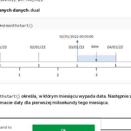
anych danych:
dual
monthstart()
kcji
określa, w którym miesiącu wypada data. Następnie 
thstart()
macie daty dla pierwszej milisekundy tego miesiąca.
t
Opis
 and to
Ok