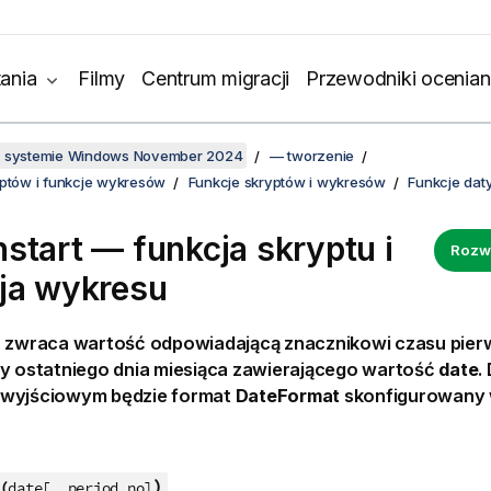
ania
Filmy
Centrum migracji
Przewodniki ocenian
w systemie Windows November 2024
— tworzenie
yptów i funkcje wykresów
Funkcje skryptów i wykresów
Funkcje daty
start — funkcja skryptu i
Rozw
ja wykresu
a zwraca wartość odpowiadającą znacznikowi czasu pier
dy ostatniego dnia miesiąca zawierającego wartość
date
.
wyjściowym będzie format
DateFormat
skonfigurowany w
)
(
date[, period_no]