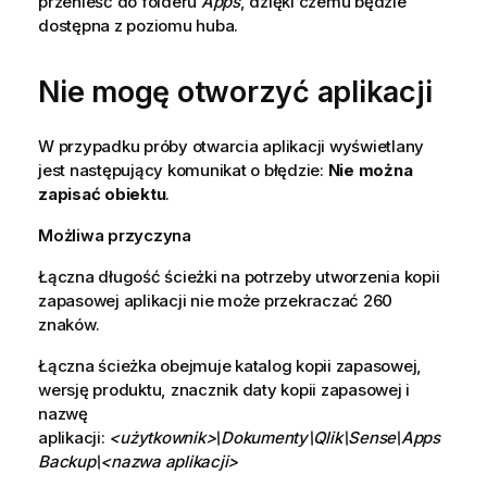
przenieść do folderu
Apps
, dzięki czemu będzie
dostępna z poziomu huba.
Nie mogę otworzyć aplikacji
W przypadku próby otwarcia aplikacji wyświetlany
jest następujący komunikat o błędzie:
Nie można
zapisać obiektu
.
Możliwa przyczyna
Łączna długość ścieżki na potrzeby utworzenia kopii
zapasowej aplikacji nie może przekraczać 260
znaków.
Łączna ścieżka obejmuje katalog kopii zapasowej,
wersję produktu, znacznik daty kopii zapasowej i
nazwę
aplikacji:
<użytkownik>\Dokumenty\Qlik\Sense\Apps
Backup\<nazwa aplikacji>