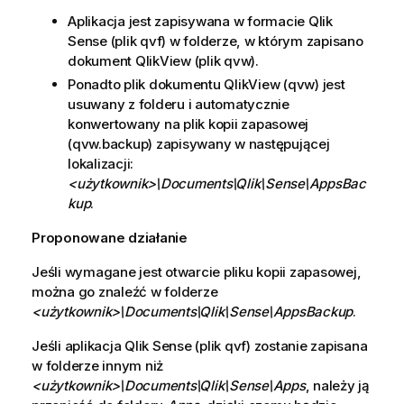
Aplikacja jest zapisywana w formacie
Qlik
Sense
(plik qvf) w folderze, w którym zapisano
dokument
QlikView
(plik qvw).
Ponadto plik dokumentu
QlikView
(qvw) jest
usuwany z folderu i automatycznie
konwertowany na plik kopii zapasowej
(
qvw.backup
) zapisywany w następującej
lokalizacji:
<użytkownik>\Documents\Qlik\Sense\AppsBac
kup
.
Proponowane działanie
Jeśli wymagane jest otwarcie pliku kopii zapasowej,
można go znaleźć w folderze
<użytkownik>\Documents\Qlik\Sense\AppsBackup
.
Jeśli aplikacja
Qlik Sense
(plik qvf) zostanie zapisana
w folderze innym niż
<użytkownik>\Documents\
Qlik\Sense\Apps
, należy ją