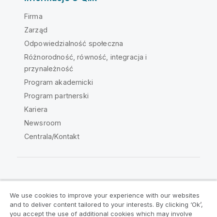
Firma
Zarząd
Odpowiedzialność społeczna
Różnorodność, równość, integracja i
przynależność
Program akademicki
Program partnerski
Kariera
Newsroom
Centrala/Kontakt
Społeczność Qlik
We use cookies to improve your experience with our websites
and to deliver content tailored to your interests. By clicking ‘Ok’,
Umowy prawne
Warunki produktu
you accept the use of additional cookies which may involve