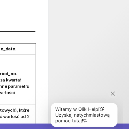
se_date
.
riod_no
.
cza kwartał
emne parametru
artości
otowych), które
ać wartość od 2