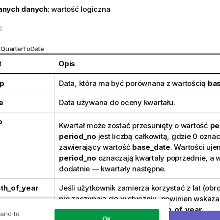
anych danych:
wartość logiczna
:
nQuarterToDate
t
Opis
p
Data, która ma być porównana z wartością
ba
e
Data używana do oceny kwartału.
o
Kwartał może zostać przesunięty o wartość
pe
period_no
jest liczbą całkowitą, gdzie 0 ozna
zawierający wartość
base_date
. Wartości uj
period_no
oznaczają kwartały poprzednie, a w
dodatnie — kwartały następne.
th_of_year
Jeśli użytkownik zamierza korzystać z lat (obr
nie zaczynają się w styczniu, powinien wskaz
do 12 jako parametr
first_month_of_year
.
 and to
Ok