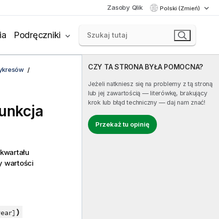
Zasoby Qlik
Polski (Zmień)
ia
Podręczniki
CZY TA STRONA BYŁA POMOCNA?
wykresów
Jeżeli natkniesz się na problemy z tą stroną
lub jej zawartością — literówkę, brakujący
krok lub błąd techniczny — daj nam znać!
funkcja
Przekaż tu opinię
 kwartału
y wartości
)
year]