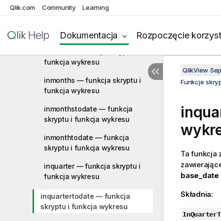
funkcja wykresu
Qlik.com
Community
Learning
inlunarweektodate — funkcja
skryptu i funkcja wykresu
Dokumentacja
Rozpoczęcie korzyst
inmonth — funkcja skryptu i
funkcja wykresu
QlikView Se
inmonths — funkcja skryptu i
Funkcje skry
funkcja wykresu
inqua
inmonthstodate — funkcja
skryptu i funkcja wykresu
wykr
inmonthtodate — funkcja
skryptu i funkcja wykresu
Ta funkcja
zawierając
inquarter — funkcja skryptu i
base_date
funkcja wykresu
Składnia:
inquartertodate — funkcja
skryptu i funkcja wykresu
InQuarterT