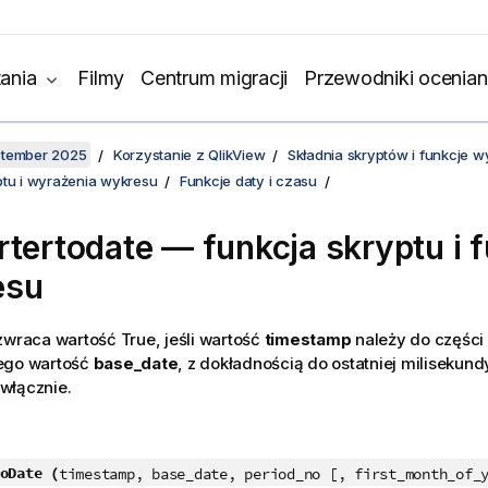
ania
Filmy
Centrum migracji
Przewodniki ocenian
ptember 2025
Korzystanie z QlikView
Składnia skryptów i funkcje 
ptu i wyrażenia wykresu
Funkcje daty i czasu
rtertodate — funkcja skryptu i 
esu
 zwraca wartość
True
, jeśli wartość
timestamp
należy do części
ego wartość
base_date
, z dokładnością do ostatniej milisekund
włącznie.
oDate (
timestamp, base_date, period_no [, first_month_of_