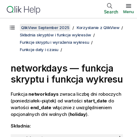
Search
Menu
QlikView September 2025
Korzystanie z QlikView
Składnia skryptów i funkcje wykresów
Funkcje skryptu i wyrażenia wykresu
Funkcje daty i czasu
networkdays — funkcja
skryptu i funkcja wykresu
Funkcja
networkdays
zwraca liczbę dni roboczych
(poniedziałek–piątek) od wartości
start_date
do
wartości
end_date
włącznie z uwzględnieniem
opcjonalnych dni wolnych (
holiday
).
Składnia: