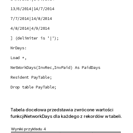
13/6/2014|14/7/2014
7/7/2014|14/8/2014
4/8/2014|4/9/2014
] (delimiter is '|');
NrDays:
Load *,
NetWorkDays(InvRec,InvPaid) As PaidDays
Resident PayTable;
Drop table PayTable;
Tabela docelowa przedstawia zwrócone wartości
funkcji
NetworkDays
dla każdego z rekordów w tabeli.
Wyniki przykładu 4