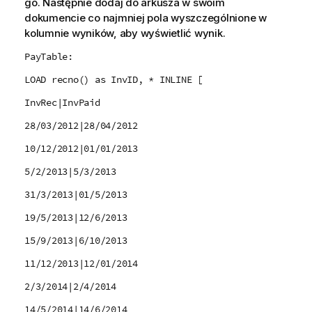
go. Następnie dodaj do arkusza w swoim
dokumencie co najmniej pola wyszczególnione w
kolumnie wyników, aby wyświetlić wynik.
PayTable:
LOAD recno() as InvID, * INLINE [
InvRec|InvPaid
28/03/2012|28/04/2012
10/12/2012|01/01/2013
5/2/2013|5/3/2013
31/3/2013|01/5/2013
19/5/2013|12/6/2013
15/9/2013|6/10/2013
11/12/2013|12/01/2014
2/3/2014|2/4/2014
14/5/2014|14/6/2014