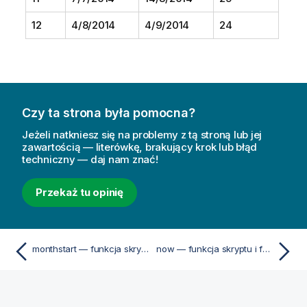
12
4/8/2014
4/9/2014
24
Czy ta strona była pomocna?
Jeżeli natkniesz się na problemy z tą stroną lub jej
zawartością — literówkę, brakujący krok lub błąd
techniczny — daj nam znać!
Przekaż tu opinię
monthstart — funkcja skryptu i funkcja wykresu
now — funkcja skryptu i funkcja wykresu