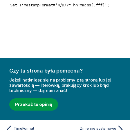
Set TimestampFormat='M/D/YY hh:mm:ss[.fff]';
Czy ta strona była pomocna?
Jeżeli natkniesz się na problemy z tą stroną lub jej
zawartością — literówkę, brakujący krok lub błąd
techniczny — daj nam znać!
Przekaż tu opinię
TimeFormat
Zmienne systemowe