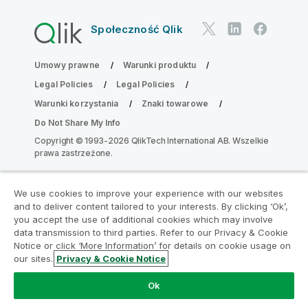
Społeczność Qlik
Umowy prawne
Warunki produktu
Legal Policies
Legal Policies
Warunki korzystania
Znaki towarowe
Do Not Share My Info
Copyright © 1993-2026 QlikTech International AB. Wszelkie
prawa zastrzeżone.
We use cookies to improve your experience with our websites
Dołącz do Programu Modernizacji
and to deliver content tailored to your interests. By clicking ‘Ok’,
Analityki
you accept the use of additional cookies which may involve
data transmission to third parties. Refer to our Privacy & Cookie
Notice or click ‘More Information’ for details on cookie usage on
Przeprowadź modernizację bez szkody dla Twoich
our sites.
Privacy & Cookie Notice
cennych aplikacji QlikView za pomocą programu
Analytics Modernization Program.
Kliknij tutaj
aby
Ok
uzyskać więcej informacji lub skontaktuj się z nami: