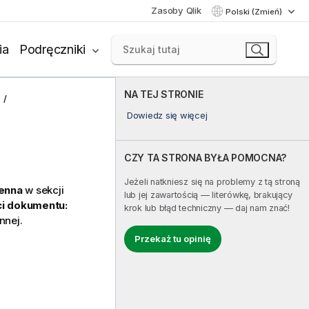
Zasoby Qlik
Polski (Zmień)
ia
Podręczniki
NA TEJ STRONIE
Dowiedz się więcej
CZY TA STRONA BYŁA POMOCNA?
Jeżeli natkniesz się na problemy z tą stroną
enna
w sekcji
lub jej zawartością — literówkę, brakujący
i dokumentu:
krok lub błąd techniczny — daj nam znać!
nej.
Przekaż tu opinię