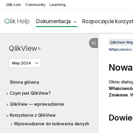
Qlik.com
Community
Learning
Dokumentacja
Rozpoczęcie korzyst
QlikView Ma
QlikView
®
Właściwości
May 2024
Nowa
Okno dial
Strona główna
Właściwośc
Czym jest QlikView?
Zmienne
. 
QlikView — wprowadzenie
Korzystanie z QlikView
Dowie
Wprowadzenie do ładowania danych