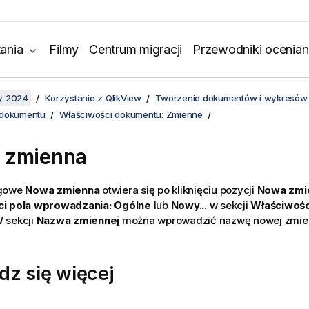
ania
Filmy
Centrum migracji
Przewodniki ocenian
y 2024
Korzystanie z QlikView
Tworzenie dokumentów i wykresów
 dokumentu
Właściwości dokumentu: Zmienne
 zmienna
ogowe
Nowa zmienna
otwiera się po kliknięciu pozycji
Nowa zmi
i pola wprowadzania: Ogólne
lub
Nowy...
w sekcji
Właściwośc
W sekcji
Nazwa zmiennej
można wprowadzić nazwę nowej zmien
dz się więcej