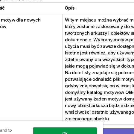
ść
Opis
 motyw dla nowych
W tym miejscu można wybrać mo
tów
który zostanie zastosowany do 
tworzonych arkuszy i obiektów a
dokumencie. Wybrany motyw pr
użycia musi być zawsze dostępn
Istotne jest również, aby używa
zdefiniowany dla wszystkich typ
jakie mogą pojawiać się w doku
Na dole listy znajduje się polecen
pozwalające odnaleźć plik moty
gdyby znajdował się on w innej lo
domyślny katalog motywów QlikV
jest używany żaden motyw domy
nowy obiekt arkusza będzie dzie
właściwości ostatnio używanego
zmienionego obiektu.
ie
Domyślne wyrównanie wartości 
 and to
Ok