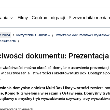
ania
Filmy
Centrum migracji
Przewodniki ocenian
y 2024
Korzystanie z QlikView
Tworzenie dokumentów i wykresów
 dokumentu
iwości dokumentu: Prezentacja
ie właściwości można określać domyślne ustawienia prezentacji 
 celu tworzenia list wartości i obiektów Multi Box. Dostępne p
.
wienia domyślne obiektu Multi Box i listy wartości
zawiera po
ie
,
Komórki z wieloma wierszami
i
Ustawienia
.
Domyślny try
czątkowy domyślny tryb wyszukiwania używany przy wyszukiwa
prezentacji dokumentu