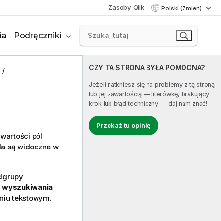
Zasoby Qlik
Polski (Zmień)
ia
Podręczniki
CZY TA STRONA BYŁA POMOCNA?
Jeżeli natkniesz się na problemy z tą stroną
lub jej zawartością — literówkę, brakujący
krok lub błąd techniczny — daj nam znać!
Przekaż tu opinię
wartości pól
ola są widoczne w
dgrupy
b wyszukiwania
niu tekstowym.