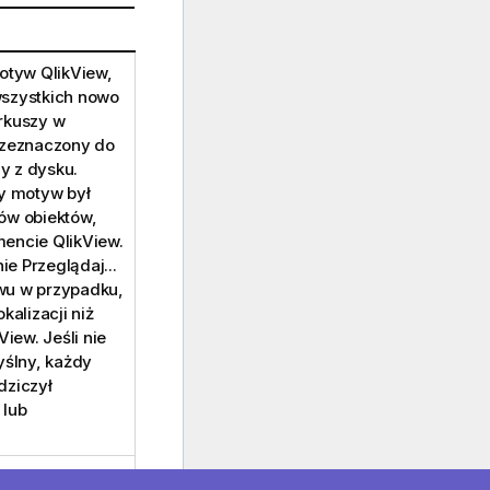
tyw QlikView,
wszystkich nowo
rkuszy w
zeznaczony do
y z dysku.
ny motyw był
ów obiektów,
mencie QlikView.
ie Przeglądaj...
wu w przypadku,
kalizacji niż
iew. Jeśli nie
ślny, każdy
dziczył
 lub
pola można