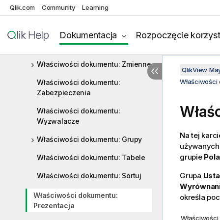
Qlik.com
Community
Learning
Otwieranie
Właściwości dokumentu: Arkusze
Dokumentacja
Rozpoczęcie korzyst
Właściwości dokumentu: Serwer
Właściwości dokumentu: Zmienne
QlikView Ma
Właściwości
Właściwości dokumentu:
Zabezpieczenia
Właśc
Właściwości dokumentu:
Wyzwalacze
Na tej karc
Właściwości dokumentu: Grupy
używanych w
grupie
Pola
Właściwości dokumentu: Tabele
Grupa
Usta
Właściwości dokumentu: Sortuj
Wyrównan
Właściwości dokumentu:
określa po
Prezentacja
Właściwości 