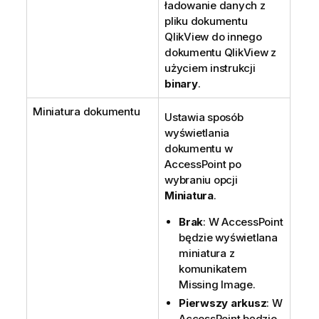
ładowanie danych z
pliku dokumentu
QlikView do innego
dokumentu QlikView z
użyciem instrukcji
binary
.
Miniatura dokumentu
Ustawia sposób
wyświetlania
dokumentu w
AccessPoint po
wybraniu opcji
Miniatura
.
Brak
: W AccessPoint
będzie wyświetlana
miniatura z
komunikatem
Missing Image
.
Pierwszy arkusz
: W
AccessPoint będzie