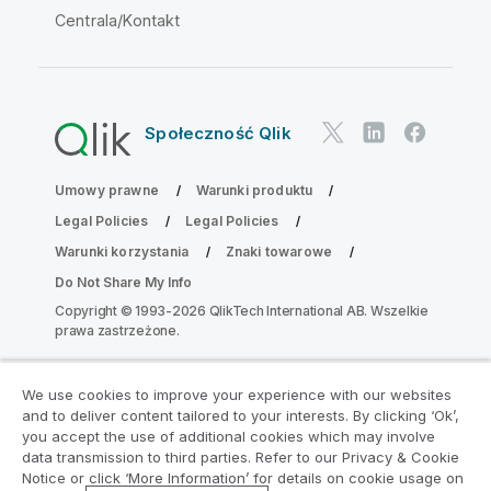
Centrala/Kontakt
Społeczność Qlik
Umowy prawne
Warunki produktu
Legal Policies
Legal Policies
Warunki korzystania
Znaki towarowe
Do Not Share My Info
Copyright © 1993-2026 QlikTech International AB. Wszelkie
prawa zastrzeżone.
We use cookies to improve your experience with our websites
Dołącz do Programu Modernizacji
and to deliver content tailored to your interests. By clicking ‘Ok’,
Analityki
you accept the use of additional cookies which may involve
data transmission to third parties. Refer to our Privacy & Cookie
Notice or click ‘More Information’ for details on cookie usage on
Przeprowadź modernizację bez szkody dla Twoich