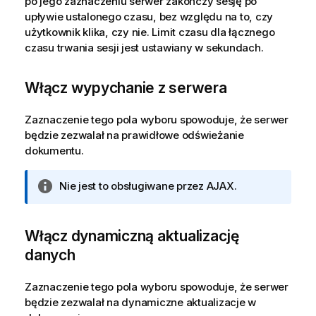
po jego zaznaczeniu serwer zakończy sesję po
upływie ustalonego czasu, bez względu na to, czy
użytkownik klika, czy nie. Limit czasu dla łącznego
czasu trwania sesji jest ustawiany w sekundach.
Włącz wypychanie z serwera
Zaznaczenie tego pola wyboru spowoduje, że serwer
będzie zezwalał na prawidłowe odświeżanie
dokumentu.
I
Nie jest to obsługiwane przez AJAX.
n
f
o
Włącz dynamiczną aktualizację
r
danych
m
a
Zaznaczenie tego pola wyboru spowoduje, że serwer
c
będzie zezwalał na dynamiczne aktualizacje w
j