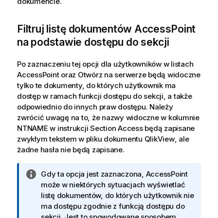
dokumencie.
a
Filtruj listę dokumentów AccessPoint
na podstawie dostępu do sekcji
Po zaznaczeniu tej opcji dla użytkowników w listach
AccessPoint oraz Otwórz na serwerze będą widoczne
tylko te dokumenty, do których użytkownik ma
dostęp w ramach funkcji dostępu do sekcji, a także
odpowiednio do innych praw dostępu. Należy
zwrócić uwagę na to, że nazwy widoczne w kolumnie
NTNAME w instrukcji Section Access będą zapisane
zwykłym tekstem w pliku dokumentu
QlikView
, ale
żadne hasła nie będą zapisane.
I
Gdy ta opcja jest zaznaczona, AccessPoint
n
może w niektórych sytuacjach wyświetlać
f
listę dokumentów, do których użytkownik nie
o
ma dostępu zgodnie z funkcją dostępu do
r
sekcji. Jest to spowodowane sposobem