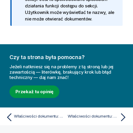
m
działania funkcji dostępu do sekcji.
a
Użytkownik może wyświetlać te nazwy, ale
c
nie może otwierać dokumentów.
j
a
Czy ta strona była pomocna?
Jeżeli natkniesz się na problemy z tą stroną lub jej
zawartością — literówkę, brakujący krok lub błąd
techniczny — daj nam znać!
Przekaż tu opinię
Właściwości dokumentu: Arkusze
Właściwości dokumentu: Zmienne