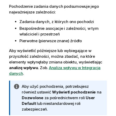
Pochodzenie zadania danych podsumowuje jego
najważniejsze zależności:
Zadania danych, z których ono pochodzi
Bezpośrednie asocjacje i zależności, w tym
właściciel i przestrzeń
Pierwotne (pierwsze znane) źródło
Aby wyświetlić późniejsze lub wybiegające w
przyszłość zależności, można zbadać, na które
elementy wpłynęłaby zmiana obiektu, wyświetlając
analizę wpływu
. Zob.
Analiza wpływu w Integracja
danych
.
I
Aby użyć pochodzenia, potrzebujesz
n
również ustawić
Wyświetl pochodzenie
na
f
Dozwolone
za pośrednictwem roli
User
o
Default
lub niestandardowej roli
r
zabezpieczeń.
m