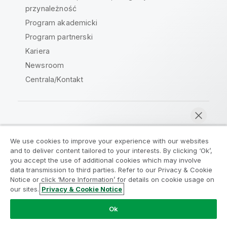
przynależność
Program akademicki
Program partnerski
Kariera
Newsroom
Centrala/Kontakt
Społeczność Qlik
We use cookies to improve your experience with our websites
and to deliver content tailored to your interests. By clicking ‘Ok’,
Umowy prawne
Warunki produktu
you accept the use of additional cookies which may involve
data transmission to third parties. Refer to our Privacy & Cookie
Legal Policies
Legal Policies
Notice or click ‘More Information’ for details on cookie usage on
Warunki korzystania
Znaki towarowe
our sites.
Privacy & Cookie Notice
Rozmawiaj teraz
Do Not Share My Info
Ok
Copyright © 1993-2026 QlikTech International AB. Wszelkie
prawa zastrzeżone.