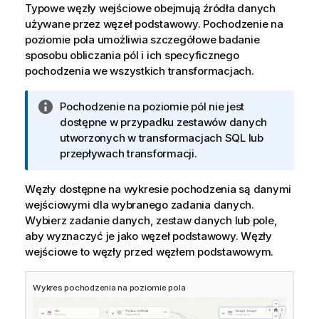
Typowe węzły wejściowe obejmują źródła danych
używane przez węzeł podstawowy. Pochodzenie na
poziomie pola umożliwia szczegółowe badanie
sposobu obliczania pól i ich specyficznego
pochodzenia we wszystkich transformacjach.
I
Pochodzenie na poziomie pól nie jest
n
dostępne w przypadku zestawów danych
f
utworzonych w transformacjach SQL lub
o
przepływach transformacji.
r
m
Węzły dostępne na wykresie pochodzenia są danymi
a
wejściowymi dla wybranego zadania danych.
c
Wybierz zadanie danych, zestaw danych lub pole,
j
aby wyznaczyć je jako węzeł podstawowy. Węzły
a
wejściowe to węzły przed węzłem podstawowym.
Wykres pochodzenia na poziomie pola