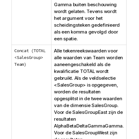
Gamma
buiten beschouwing
wordt gelaten. Tevens wordt
het argument voor het
scheidingsteken gedefinieerd
als een komma gevolgd door
een spatie.
Concat (TOTAL
Alle tekenreekswaarden voor
<SalesGroup>
alle waarden van
Team
worden
Team)
aaneengeschakeld als de
kwalificatie
TOTAL
wordt
gebruikt. Als de veldselectie
<
SalesGroup
> is opgegeven,
worden de resultaten
opgesplitst in de twee waarden
van de dimensie
SalesGroup
.
Voor de
SalesGroup
East
zijn de
resultaten
AlphaBetaDeltaGammaGamma
.
Voor de
SalesGroup
West
zijn