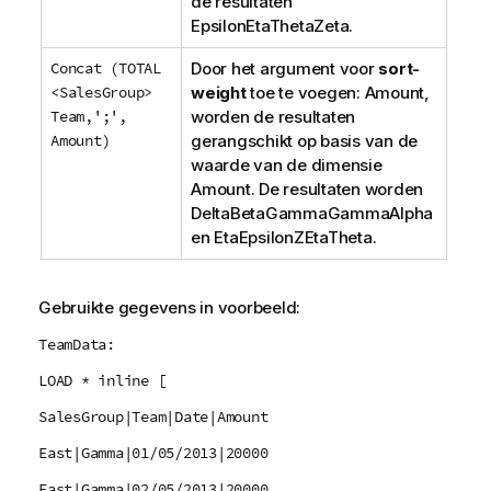
de resultaten
EpsilonEtaThetaZeta
.
Concat (TOTAL
Door het argument voor
sort-
<SalesGroup>
weight
toe te voegen:
Amount
,
Team,';',
worden de resultaten
Amount)
gerangschikt op basis van de
waarde van de dimensie
Amount
. De resultaten worden
DeltaBetaGammaGammaAlpha
en
EtaEpsilonZEtaTheta
.
Gebruikte gegevens in voorbeeld:
TeamData:
LOAD * inline [
SalesGroup|Team|Date|Amount
East|Gamma|01/05/2013|20000
East|Gamma|02/05/2013|20000