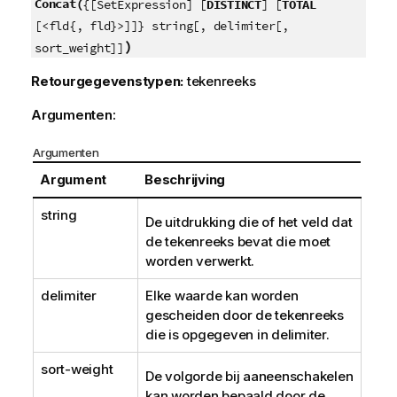
Concat(
{[SetExpression] [
DISTINCT
] [
TOTAL
[<fld{, fld}>]]} string[, delimiter[,
)
sort_weight]]
Retourgegevenstypen:
tekenreeks
Argumenten:
Argumenten
Argument
Beschrijving
string
De uitdrukking die of het veld dat
de tekenreeks bevat die moet
worden verwerkt.
delimiter
Elke waarde kan worden
gescheiden door de tekenreeks
die is opgegeven in
delimiter
.
sort-weight
De volgorde bij aaneenschakelen
kan worden bepaald door de