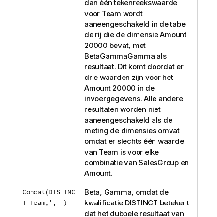
dan één tekenreekswaarde
voor
Team
wordt
aaneengeschakeld in de tabel
de rij die de dimensie
Amount
20000 bevat, met
BetaGammaGamma
als
resultaat. Dit komt doordat er
drie waarden zijn voor het
Amount
20000 in de
invoergegevens. Alle andere
resultaten worden niet
aaneengeschakeld als de
meting de dimensies omvat
omdat er slechts één waarde
van
Team
is voor elke
combinatie van
SalesGroup
en
Amount
.
Concat(DISTINC
Beta, Gamma
, omdat de
T Team,', ')
kwalificatie
DISTINCT
betekent
dat het dubbele resultaat van