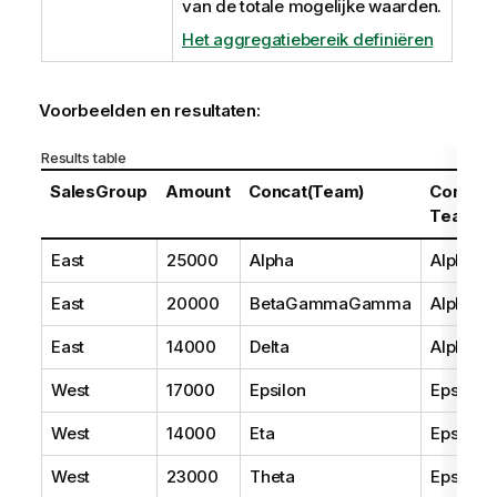
van de totale mogelijke waarden.
Het aggregatiebereik definiëren
Voorbeelden en resultaten:
Results table
SalesGroup
Amount
Concat(Team)
Concat
Team)
East
25000
Alpha
AlphaB
East
20000
BetaGammaGamma
AlphaB
East
14000
Delta
AlphaB
West
17000
Epsilon
Epsilon
West
14000
Eta
Epsilon
West
23000
Theta
Epsilon