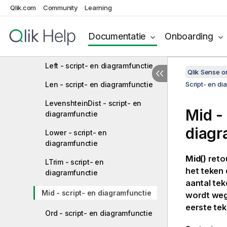
JsonSet - script- en
Qlik.com
Community
Learning
diagramfunctie
Documentatie
Onboarding
KeepChar - script- en
diagramfunctie
Left - script- en diagramfunctie
Qlik Sense 
Len - script- en diagramfunctie
Script- en di
LevenshteinDist - script- en
Mid - 
diagramfunctie
diagr
Lower - script- en
diagramfunctie
Mid()
retou
LTrim - script- en
het teken 
diagramfunctie
aantal tek
Mid - script- en diagramfunctie
wordt weg
eerste tek
Ord - script- en diagramfunctie