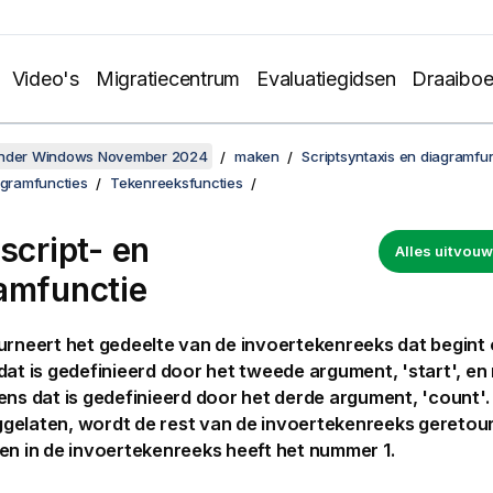
Video's
Migratiecentrum
Evaluatiegidsen
Draaibo
onder Windows November 2024
maken
Scriptsyntaxis en diagramfu
agramfuncties
Tekenreeksfuncties
script- en
Alles uitvo
amfunctie
rneert het gedeelte van de invoertekenreeks dat begint 
dat is gedefinieerd door het tweede argument, 'start', en
ens dat is gedefinieerd door het derde argument, 'count'.
gelaten, wordt de rest van de invoertekenreeks geretou
en in de invoertekenreeks heeft het nummer 1.