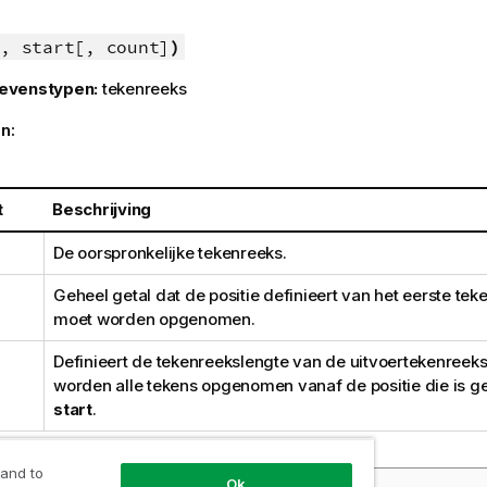
, start[, count]
)
evenstypen:
tekenreeks
n:
t
Beschrijving
De oorspronkelijke tekenreeks.
Geheel getal dat de positie definieert van het eerste tek
moet worden opgenomen.
Definieert de tekenreekslengte van de uitvoertekenreeks.
worden alle tekens opgenomen vanaf de positie die is g
start
.
 and to
Ok