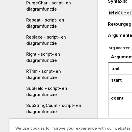
Syntaxis:
PurgeChar - script- en
diagramfunctie
Mid(
text
Repeat - script- en
Retourgeg
diagramfunctie
Argumente
Replace - script- en
diagramfunctie
Argumenten
Right - script- en
Argumen
diagramfunctie
text
RTrim - script- en
diagramfunctie
start
SubField - script- en
diagramfunctie
count
SubStringCount - script- en
diagramfunctie
TextBetween - script- en
We use cookies to improve your experience with our websites
diagramfunctie