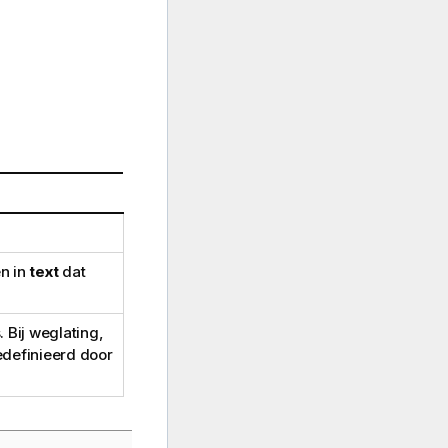
en in
text
dat
 Bij weglating,
edefinieerd door