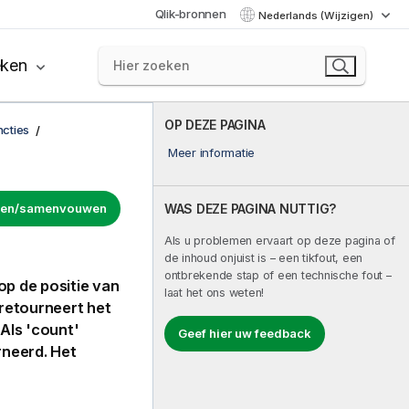
Qlik-bronnen
Nederlands (Wijzigen)
eken
OP DEZE PAGINA
ncties
Meer informatie
uwen/samenvouwen
WAS DEZE PAGINA NUTTIG?
Als u problemen ervaart op deze pagina of
de inhoud onjuist is – een tikfout, een
ontbrekende stap of een technische fout –
op de positie van
laat het ons weten!
 retourneert het
 Als 'count'
Geef hier uw feedback
rneerd. Het