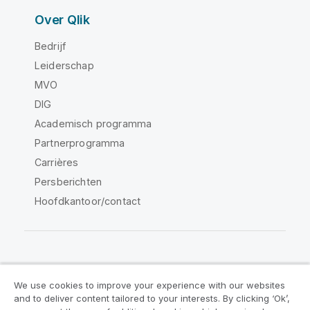
Over Qlik
Bedrijf
Leiderschap
MVO
DIG
Academisch programma
Partnerprogramma
Carrières
Persberichten
Hoofdkantoor/contact
Qlik Community
We use cookies to improve your experience with our websites
and to deliver content tailored to your interests. By clicking ‘Ok’,
Juridische overeenkomsten