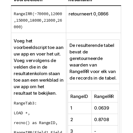
RangeIRR(-70000,12000
retourneert 0,0866
,15000,18000,21000,26
000)
Voeg het
De resulterende tabel
voorbeeldscript toe aan
bevat de
uw app en voer het uit.
geretourneerde
Voeg vervolgens de
waarden van
velden die in de
RangeIRR
voor elk van
resultatenkolom staan
de records in de tabel.
toe aan een werkblad in
uw app om het
resultaat te bekijken.
RangeID
RangeIRR
RangeTab3:
1
0.0639
LOAD *,
2
0.8708
recno() as RangeID,
3
-
RangeIRR(Field1,Field