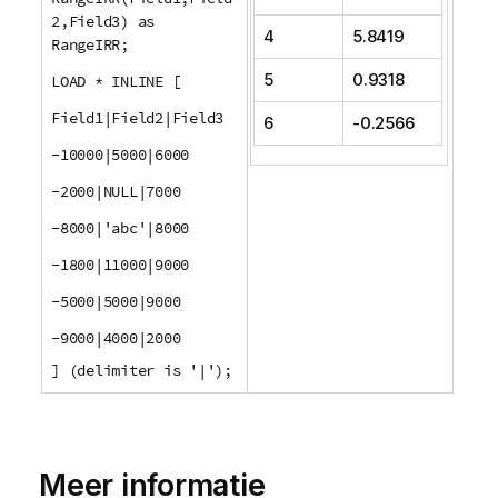
2,Field3) as
4
5.8419
RangeIRR;
5
0.9318
LOAD * INLINE [
Field1|Field2|Field3
6
-0.2566
-10000|5000|6000
-2000|NULL|7000
-8000|'abc'|8000
-1800|11000|9000
-5000|5000|9000
-9000|4000|2000
] (delimiter is '|');
Meer informatie