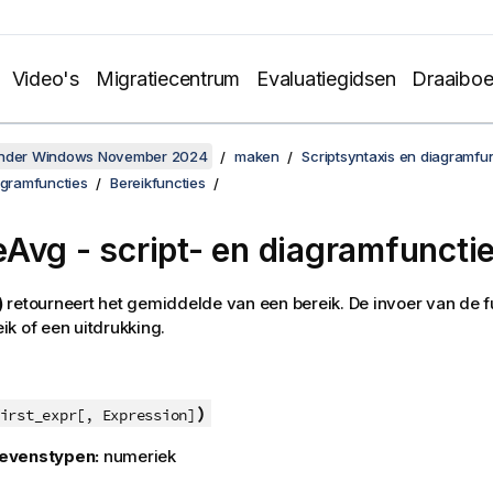
Video's
Migratiecentrum
Evaluatiegidsen
Draaibo
onder Windows November 2024
maken
Scriptsyntaxis en diagramfu
agramfuncties
Bereikfuncties
eAvg
- script- en diagramfuncti
)
retourneert het gemiddelde van een bereik. De invoer van de fu
k of een uitdrukking.
)
irst_expr[, Expression]
evenstypen:
numeriek