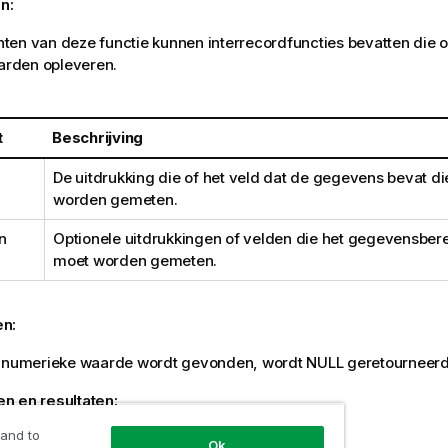
n:
en van deze functie kunnen interrecordfuncties bevatten die o
aarden opleveren.
t
Beschrijving
De uitdrukking die of het veld dat de gegevens bevat d
worden gemeten.
n
Optionele uitdrukkingen of velden die het gegevensbere
moet worden gemeten.
en:
n numerieke waarde wordt gevonden, wordt
NULL
geretourneerd
n en resultaten:
 and to
elden
Ok