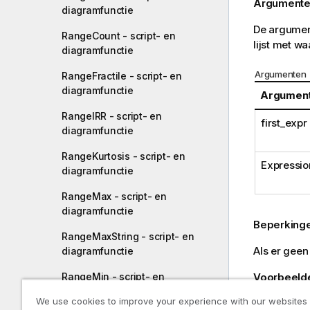
Argumente
diagramfunctie
De argument
RangeCount - script- en
lijst met w
diagramfunctie
Argumenten
RangeFractile - script- en
diagramfunctie
Argumen
RangeIRR - script- en
first_expr
diagramfunctie
RangeKurtosis - script- en
Expressio
diagramfunctie
RangeMax - script- en
diagramfunctie
Beperking
RangeMaxString - script- en
Als er gee
diagramfunctie
Voorbeelde
RangeMin - script- en
diagramfunctie
We use cookies to improve your experience with our websites
Scriptvoorbe