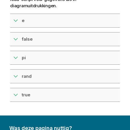
diagramuitdrukkingen.
e
false
pi
rand
true
Was deze pagina nuttig?