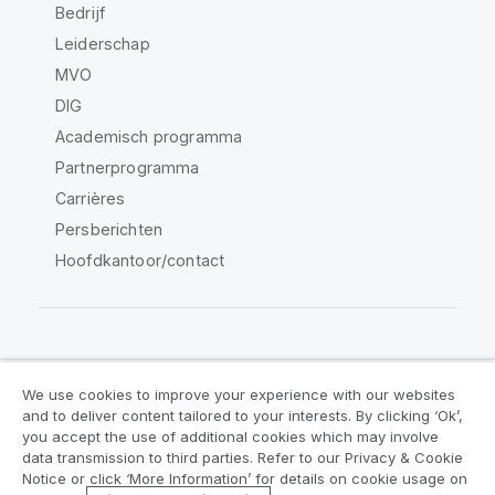
Bedrijf
Leiderschap
MVO
DIG
Academisch programma
Partnerprogramma
Carrières
Persberichten
Hoofdkantoor/contact
Qlik Community
We use cookies to improve your experience with our websites
and to deliver content tailored to your interests. By clicking ‘Ok’,
Juridische overeenkomsten
you accept the use of additional cookies which may involve
data transmission to third parties. Refer to our Privacy & Cookie
Productvoorwaarden
Legal Policies
Notice or click ‘More Information’ for details on cookie usage on
Legal Policies
Gebruiksvoorwaarden