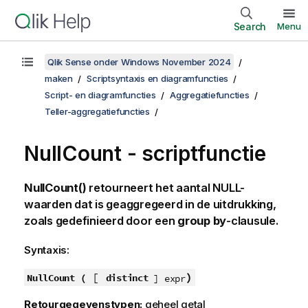
Search
Menu
Qlik Sense onder Windows November 2024
maken
Scriptsyntaxis en diagramfuncties
Script- en diagramfuncties
Aggregatiefuncties
Teller-aggregatiefuncties
NullCount - scriptfunctie
NullCount()
retourneert het aantal
NULL
-
waarden dat is geaggregeerd in de uitdrukking,
zoals gedefinieerd door een
group by
-clausule.
Syntaxis:
[
)
NullCount (
distinct
] expr
Retourgegevenstypen:
geheel getal