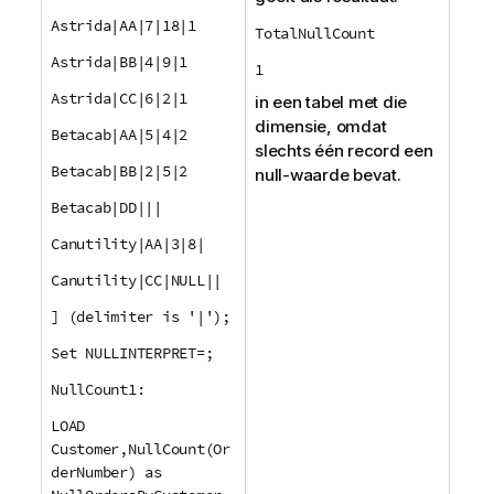
Astrida|AA|7|18|1
TotalNullCount
Astrida|BB|4|9|1
1
Astrida|CC|6|2|1
in een tabel met die
dimensie, omdat
Betacab|AA|5|4|2
slechts één record een
Betacab|BB|2|5|2
null-waarde bevat.
Betacab|DD|||
Canutility|AA|3|8|
Canutility|CC|NULL||
] (delimiter is '|');
Set NULLINTERPRET=;
NullCount1:
LOAD
Customer,NullCount(Or
derNumber) as