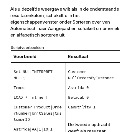
Als u dezelfde weergave wilt als in de onderstaande
resultatenkolom, schakelt u in het
eigenschappenvenster onder Sorteren over van
Automatisch naar Aangepast en schakelt u numeriek
en alfabetisch sorteren uit.
Scriptvoorbeelden
Voorbeeld
Resultaat
Set NULLINTERPRET =
Customer
NULL;
NullOrdersByCustomer
Temp:
Astrida 0
LOAD * inline [
Betacab 0
Customer|Product|Orde
Canutility 1
rNumber|UnitSales|Cus
tomerID
De tweede opdracht
Astrida|AA|1|10|1
geeft als resultaat: