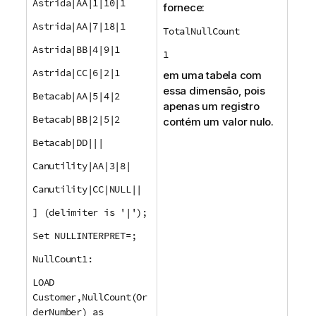
Astrida|AA|1|10|1
fornece:
Astrida|AA|7|18|1
TotalNullCount
Astrida|BB|4|9|1
1
Astrida|CC|6|2|1
em uma tabela com
essa dimensão, pois
Betacab|AA|5|4|2
apenas um registro
Betacab|BB|2|5|2
contém um valor nulo.
Betacab|DD|||
Canutility|AA|3|8|
Canutility|CC|NULL||
] (delimiter is '|');
Set NULLINTERPRET=;
NullCount1:
LOAD
Customer,NullCount(Or
derNumber) as