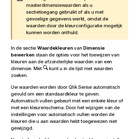
a
masterdimensiewaarden als u
a
sectietoegang gebruikt of als u met
r
gevoelige gegevens werkt, omdat de
s
waarden door de kleurconfiguratie mogelijk
c
kunnen worden onthuld.
h
u
In de sectie
Waardekleuren
van
Dimensie
w
bewerken
staan de opties voor het toewijzen van
i
kleuren aan de afzonderlijke waarden van een
n
dimensie. Met
kunt u in de lijst met waarden
g
zoeken.
Uw waarden worden door
Qlik Sense
automatisch
gevuld om een standaardkleur te geven.
Automatisch vullen gebeurt met een enkele kleur of
met een kleurenschema. Door het wijzigen van de
instellingen voor automatisch vullen worden de
kleuren die u aan waarden hebt toegewezen niet
gewijzigd.