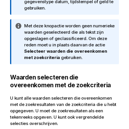
n
gegevenstype datum, tijdstempel of geld te
f
gebruiken.
o
r
I
Met deze knopactie worden geen numerieke
m
n
waarden geselecteerd die als tekst zijn
a
f
opgeslagen of geclassificeerd. Om deze
t
o
reden moet u in plaats daarvan de actie
i
r
Selecteer waarden die overeenkomen
e
m
met zoekcriteria
gebruiken.
a
t
Waarden selecteren die
i
e
overeenkomen met de zoekcriteria
U kunt alle waarden selecteren die overeenkomen
met de zoekresultaten van de zoekcriteria die u hebt
opgegeven. U moet de zoekresultaten als een
tekenreeks opgeven. U kunt ook vergrendelde
selecties overschrijven.