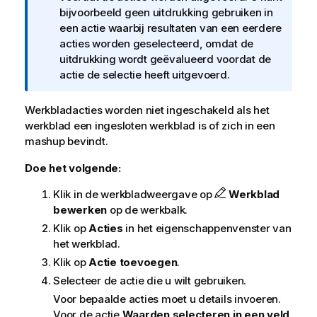
o
bijvoorbeeld geen uitdrukking gebruiken in
r
een actie waarbij resultaten van een eerdere
m
acties worden geselecteerd, omdat de
a
uitdrukking wordt geëvalueerd voordat de
t
actie de selectie heeft uitgevoerd.
i
e
Werkbladacties worden niet ingeschakeld als het
werkblad een ingesloten werkblad is of zich in een
mashup bevindt.
Doe het volgende:
Klik in de werkbladweergave op
Werkblad
bewerken
op de werkbalk.
Klik op
Acties
in het eigenschappenvenster van
het werkblad.
Klik op
Actie toevoegen
.
Selecteer de actie die u wilt gebruiken.
Voor bepaalde acties moet u details invoeren.
Voor de actie
Waarden selecteren in een veld