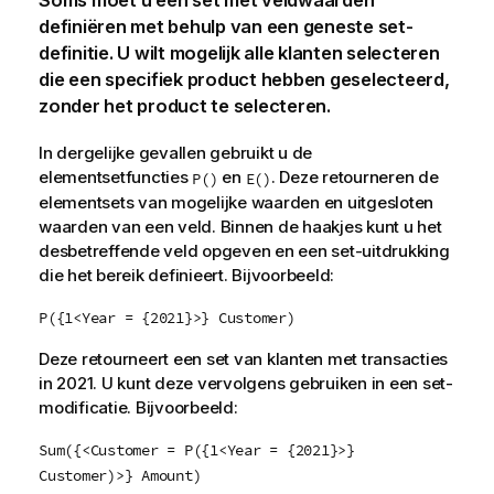
Soms moet u een set met veldwaarden
definiëren met behulp van een geneste set-
definitie. U wilt mogelijk alle klanten selecteren
die een specifiek product hebben geselecteerd,
zonder het product te selecteren.
In dergelijke gevallen gebruikt u de
elementsetfuncties
en
. Deze retourneren de
P()
E()
elementsets van mogelijke waarden en uitgesloten
waarden van een veld. Binnen de haakjes kunt u het
desbetreffende veld opgeven en een set-uitdrukking
die het bereik definieert. Bijvoorbeeld:
P({1<Year = {2021}>} Customer)
Deze retourneert een set van klanten met transacties
in 2021. U kunt deze vervolgens gebruiken in een set-
modificatie. Bijvoorbeeld:
Sum({<Customer = P({1<Year = {2021}>}
Customer)>} Amount)