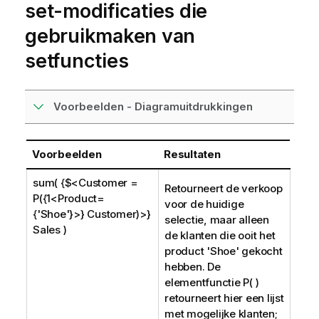
set-modificaties die
gebruikmaken van
setfuncties
Voorbeelden - Diagramuitdrukkingen
Voorbeelden
Resultaten
sum( {$<Customer =
Retourneert de verkoop
P({1<Product=
voor de huidige
{'Shoe'}>} Customer)>}
selectie, maar alleen
Sales )
de klanten die ooit het
product '
Shoe
' gekocht
hebben. De
elementfunctie P( )
retourneert hier een lijst
met mogelijke klanten;