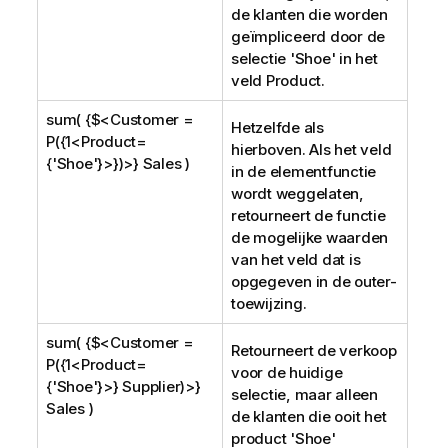
de klanten die worden
geïmpliceerd door de
selectie '
Shoe
' in het
veld
Product
.
sum( {$<Customer =
Hetzelfde als
P({1<Product=
hierboven. Als het veld
{'Shoe'}>})>} Sales )
in de elementfunctie
wordt weggelaten,
retourneert de functie
de mogelijke waarden
van het veld dat is
opgegeven in de outer-
toewijzing.
sum( {$<Customer =
Retourneert de verkoop
P({1<Product=
voor de huidige
{'Shoe'}>} Supplier)>}
selectie, maar alleen
Sales )
de klanten die ooit het
product '
Shoe
'