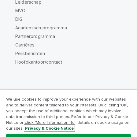
Leiderschap
MVO
DIG
Academisch programma
Partnerprogramma
Carrières
Persberichten
Hoofdkantoor/contact
Qlik Community
We use cookies to improve your experience with our websites
and to deliver content tailored to your interests. By clicking ‘Ok’,
Juridische overeenkomsten
you accept the use of additional cookies which may involve
data transmission to third parties. Refer to our Privacy & Cookie
Productvoorwaarden
Legal Policies
Notice or click ‘More Information’ for details on cookie usage on
Legal Policies
Gebruiksvoorwaarden
our sites.
Privacy & Cookie Notice
Handelsmerken
Do Not Share My Info