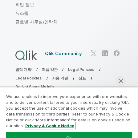
취업 정보
뉴스룸
글로벌 사무실/연락처
Qlik Community
법적 계약
제품 약관
Legal Policies
Legal Policies
사용 약관
상표
Do Not Share My Info
Copyright © 1993-2026 QlikTech International AB. 무단 전재
We use cookies to improve your experience with our websites
및 복제를 금합니다.
and to deliver content tailored to your interests. By clicking ‘Ok’,
you accept the use of additional cookies which may involve
data transmission to third parties. Refer to our Privacy & Cookie
Notice or click ‘More Information’ for details on cookie usage on
분석 현대화 프로그램에 참여
our sites.
Privacy & Cookie Notice
지금 채팅
분석 현대화 프로그램으로 귀중한 QlikView 앱을 손상시키지
Ok