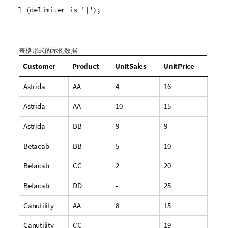
] (delimiter is '|');
表格形式的示例数据
Customer
Product
UnitSales
UnitPrice
Astrida
AA
4
16
Astrida
AA
10
15
Astrida
BB
9
9
Betacab
BB
5
10
Betacab
CC
2
20
Betacab
DD
-
25
Canutility
AA
8
15
Canutility
CC
-
19