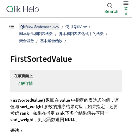
菜
Search
单
QlikView September 2025
使用 QlikView
脚本语法和图表函数
脚本和图表表达式中的函数
聚合函数
基本聚合函数
FirstSortedValue
在该页面上
了解详情
FirstSortedValue()
返回在
value
中指定的表达式的值，该
值与
sort_weight
参数的排序结果对应，如果指定，还要
考虑
rank
。如果在指定
rank
下多个结果值共享同一
sort_weight
，则此函数返回
NULL
。
语法：