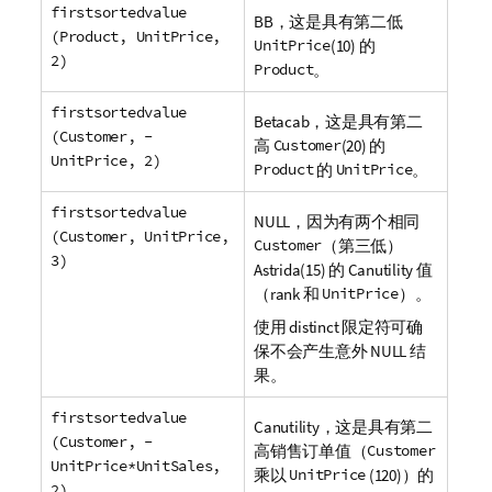
firstsortedvalue
BB
，这是具有第二低
(Product, UnitPrice,
UnitPrice
(10) 的
2)
Product
。
firstsortedvalue
Betacab
，这是具有第二
(Customer, -
高
Customer
(20) 的
UnitPrice, 2)
Product
的
UnitPrice
。
firstsortedvalue
NULL
，因为有两个相同
(Customer, UnitPrice,
Customer
（第三低）
3)
Astrida
(15) 的
Canutility
值
（
rank
和
UnitPrice
）。
使用
distinct
限定符可确
保不会产生意外 NULL 结
果。
firstsortedvalue
Canutility
，这是具有第二
(Customer, -
高销售订单值（
Customer
UnitPrice*UnitSales,
乘以
UnitPrice
(120)）的
2)