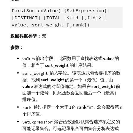
FirstSortedValue([{SetExpression}]
[DISTINCT] [TOTAL [<fld {,fld}>]]
value, sort_weight [,rank])
返回数据类型：
双
参数：
: 输出字段。 此函数用于查找表达式
value
的
value
值，相当于
sort_weight
的排序结果。
: 输入字段。 该表达式包含要排序的数
sort_weight
据。找到
sort_weight
的第一个（最低）值，由
value
表达式的对应值确定。如果在
sort_weight
前
面加一个减号，则此函数会返回最后一个（最高）
排序值。
: 通过指定一个大于 1 的
rank
“n”，您会获得第 n
rank
个排序值。
: 聚合函数会默认聚合选择项定义的
SetExpression
可能记录集合。可选记录集合可由集合分析表达式