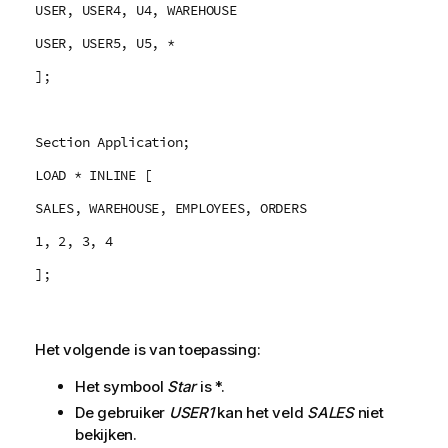
USER, USER4, U4, WAREHOUSE
USER, USER5, U5, *
];
Section Application;
LOAD * INLINE [
SALES, WAREHOUSE, EMPLOYEES, ORDERS
1, 2, 3, 4
];
Het volgende is van toepassing:
Het symbool
Star
is *.
De gebruiker
USER1
kan het veld
SALES
niet
bekijken.