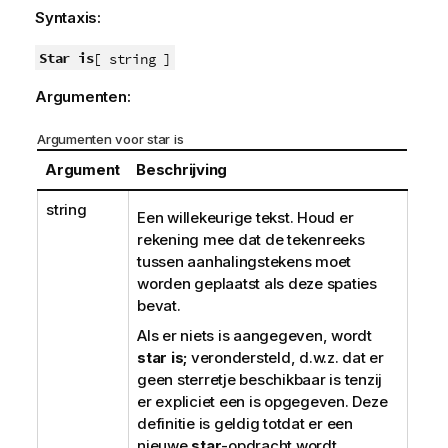
Syntaxis:
Star is
[ string ]
Argumenten:
Argumenten voor star is
Argument
Beschrijving
string
Een willekeurige tekst. Houd er
rekening mee dat de tekenreeks
tussen aanhalingstekens moet
worden geplaatst als deze spaties
bevat.
Als er niets is aangegeven, wordt
star is;
verondersteld, d.w.z. dat er
geen sterretje beschikbaar is tenzij
er expliciet een is opgegeven. Deze
definitie is geldig totdat er een
nieuwe
star
-opdracht wordt