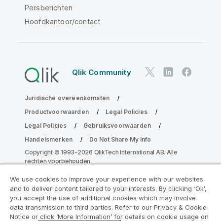
Persberichten
Hoofdkantoor/contact
Qlik Community
Juridische overeenkomsten
Productvoorwaarden
Legal Policies
Legal Policies
Gebruiksvoorwaarden
Handelsmerken
Do Not Share My Info
Copyright © 1993-2026 QlikTech International AB. Alle
rechten voorbehouden.
We use cookies to improve your experience with our websites
and to deliver content tailored to your interests. By clicking ‘Ok’,
Neem deel aan het Analytics
you accept the use of additional cookies which may involve
data transmission to third parties. Refer to our Privacy & Cookie
Modernization Program
Notice or click ‘More Information’ for details on cookie usage on