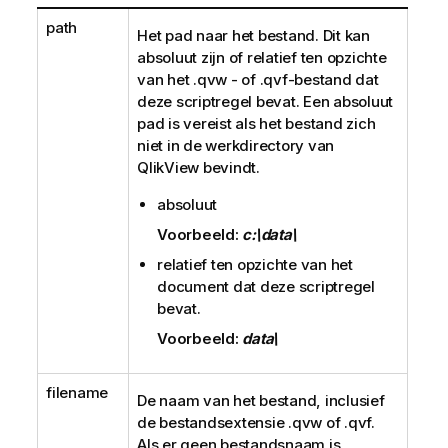
path
Het pad naar het bestand. Dit kan
absoluut zijn of relatief ten opzichte
van het
.qvw
- of
.qvf
-bestand dat
deze scriptregel bevat. Een absoluut
pad is vereist als het bestand zich
niet in de werkdirectory van
QlikView
bevindt.
absoluut
Voorbeeld:
c:\data\
relatief ten opzichte van het
document dat deze scriptregel
bevat.
Voorbeeld:
data\
filename
De naam van het bestand, inclusief
de bestandsextensie
.qvw
of
.qvf
.
Als er geen bestandsnaam is