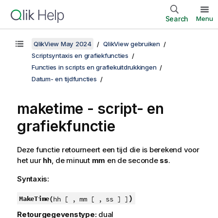
Search
Menu
QlikView May 2024
QlikView gebruiken
Scriptsyntaxis en grafiekfuncties
Functies in scripts en grafiekuitdrukkingen
Datum- en tijdfuncties
maketime - script- en
grafiekfunctie
Deze functie retourneert een tijd die is berekend voor
het uur
hh
, de minuut
mm
en de seconde
ss
.
Syntaxis:
)
MakeTime(
hh [ , mm [ , ss ] ]
Retourgegevenstype:
dual