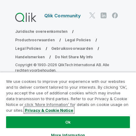
Qlik Community
Juridische overeenkomsten
Productvoorwaarden
Legal Policies
Legal Policies
Gebruiksvoorwaarden
Handelsmerken
Do Not Share My Info
Copyright © 1993-2026 QlikTech International AB. Alle
rechten voorbehouden.
We use cookies to improve your experience with our websites
and to deliver content tailored to your interests. By clicking ‘Ok’,
Neem deel aan het Analytics
you accept the use of additional cookies which may involve
data transmission to third parties. Refer to our Privacy & Cookie
Modernization Program
Notice or click ‘More Information’ for details on cookie usage on
our sites.
Privacy & Cookie Notice
Moderniseer zonder uw waardevolle QlikView-apps op
het spel te zetten met het Analytics Modernization
Ok
Program.
Klik hier
voor meer informatie of om contact op
te nemen:
ampquestions@qlik.com
More Information