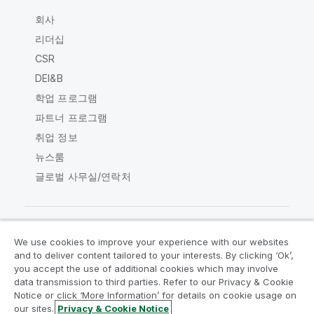
회사
리더십
CSR
DEI&B
학업 프로그램
파트너 프로그램
취업 정보
뉴스룸
글로벌 사무실/연락처
We use cookies to improve your experience with our websites
Qlik Community
and to deliver content tailored to your interests. By clicking ‘Ok’,
you accept the use of additional cookies which may involve
data transmission to third parties. Refer to our Privacy & Cookie
법적 계약
제품 약관
Legal Policies
Notice or click ‘More Information’ for details on cookie usage on
Legal Policies
사용 약관
상표
our sites.
Privacy & Cookie Notice