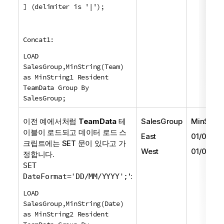
] (delimiter is '|');
Concat1:
LOAD
SalesGroup,MinString(Team)
as MinString1 Resident
TeamData Group By
SalesGroup;
이전 예에서처럼
TeamData
테
SalesGroup
MinStrin
이블이 로드되고 데이터 로드 스
East
01/05/20
크립트에는
SET
문이 있다고 가
West
01/06/20
정합니다.
SET
':
DateFormat='DD/MM/YYYY';
LOAD
SalesGroup,MinString(Date)
as MinString2 Resident