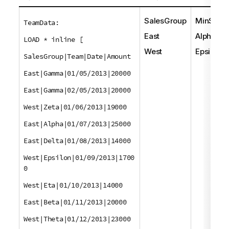
SalesGroup
MinStrin
TeamData:
East
Alpha
LOAD * inline [
West
Epsilon
SalesGroup|Team|Date|Amount
East|Gamma|01/05/2013|20000
East|Gamma|02/05/2013|20000
West|Zeta|01/06/2013|19000
East|Alpha|01/07/2013|25000
East|Delta|01/08/2013|14000
West|Epsilon|01/09/2013|1700
0
West|Eta|01/10/2013|14000
East|Beta|01/11/2013|20000
West|Theta|01/12/2013|23000