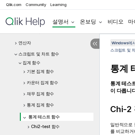
데이터 로드 편집기에서 변수를 사용하여
Qlik.com
Community
Learning
작업
스크립트 표현식
설명서
온보딩
비디오
마
차트 표현식
연산자
Windows에서의
스크립트 및 
스크립트 및 차트 함수
집계 함수
통계 
기본 집계 함수
카운터 집계 함수
통계 테스트
이 다릅니다
재무 집계 함수
통계 집계 함수
Chi-
통계 테스트 함수
일반적으로 
Chi2-test 함수
를 비교하거