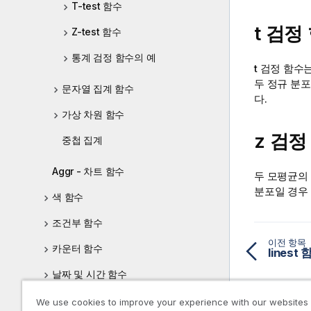
T-test 함수
t 검정
Z-test 함수
통계 검정 함수의 예
t 검정 함수
두 정규 분
문자열 집계 함수
다.
가상 차원 함수
z 검정
중첩 집계
Aggr - 차트 함수
두 모평균의 
분포일 경우
색 함수
조건부 함수
이전 항목
카운터 함수
lines
날짜 및 시간 함수
지수 및 로그 함수
We use cookies to improve your experience with our websites