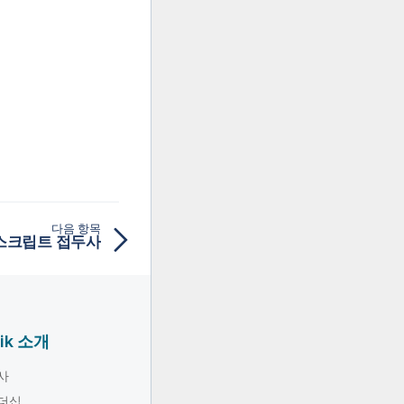
다음 항목
스크립트 접두사
lik 소개
사
더십