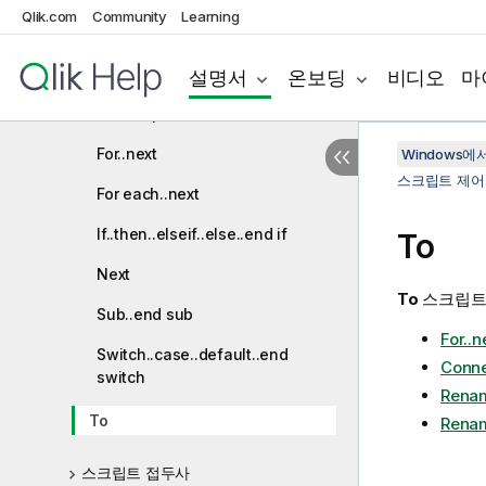
Qlik.com
Community
Learning
End
Exit
설명서
온보딩
비디오
마
Exit script
For..next
Windows에서의
스크립트 제어
For each..next
If..then..elseif..else..end if
To
Next
To
스크립트
Sub..end sub
For..n
Switch..case..default..end
Conn
switch
Renam
To
Renam
스크립트 접두사