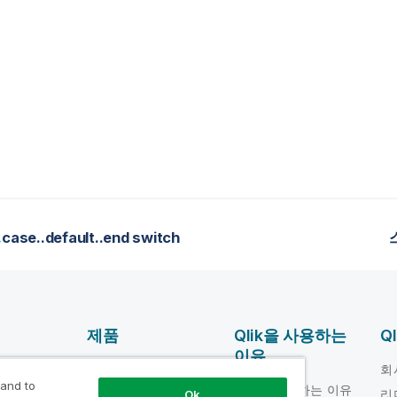
.case..default..end switch
제품
Qlik을 사용하는
Q
이유
DATA
움말 비디오
회
INTEGRATION 및
 and to
Qlik을 사용하는 이유
loper
리
Ok
품질