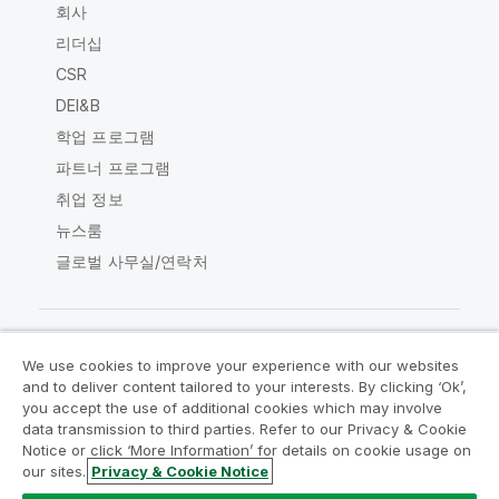
회사
리더십
CSR
DEI&B
학업 프로그램
파트너 프로그램
취업 정보
뉴스룸
글로벌 사무실/연락처
We use cookies to improve your experience with our websites
Qlik Community
and to deliver content tailored to your interests. By clicking ‘Ok’,
you accept the use of additional cookies which may involve
data transmission to third parties. Refer to our Privacy & Cookie
법적 계약
제품 약관
Legal Policies
Notice or click ‘More Information’ for details on cookie usage on
Legal Policies
사용 약관
상표
our sites.
Privacy & Cookie Notice
Do Not Share My Info