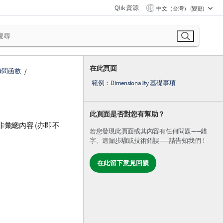
Qlik 資源
中文（台灣） (變更)
在此頁面
錄間函數
範例：Dimensionality 基礎事項
此頁面是否對您有幫助？
彙總內容 (亦即不
若您發現此頁面或其內容有任何問題——錯
字、遺漏步驟或技術錯誤——請告知我們！
在此留下意見回饋