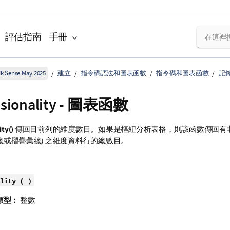
評估指南
手冊
k Sense May 2025
建立
指令碼語法和圖表函數
指令碼和圖表函數
記
sionality
- 圖表函數
ty()
傳回目前列的維度數目。如果是樞紐分析表格，則該函數傳回有非
總或摺疊彙總) 之維度資料行的總數目。
lity ( )
類型：
整數