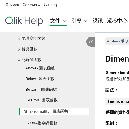
Qlik.com
Community
Learning
財務函數
格式設定函數
文件
引導
視訊
遷移中心
一般數值函數
地理空間函數
Windows 版 Qli
解譯函數
Dimen
記錄間函數
Above - 圖表函數
Dimensionali
Below - 圖表函數
包含部分加
Bottom - 圖表函數
語法：
Column - 圖表函數
Dimensiona
Dimensionality - 圖表函數
傳回的資料
Exists - 指令碼函數
限制：