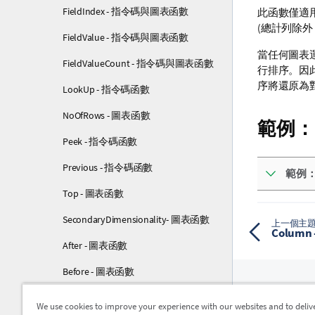
FieldIndex - 指令碼與圖表函數
此函數僅適
(總計列除外
FieldValue - 指令碼與圖表函數
當任何圖表
FieldValueCount - 指令碼與圖表函數
行排序。因
序將還原為
LookUp - 指令碼函數
NoOfRows - 圖表函數
範例：
Peek - 指令碼函數
Previous - 指令碼函數
範例
Top - 圖表函數
SecondaryDimensionality- 圖表函數
上一個主
Colum
After - 圖表函數
Before - 圖表函數
First - 圖表函數
We use cookies to improve your experience with our websites and to deliv
資源