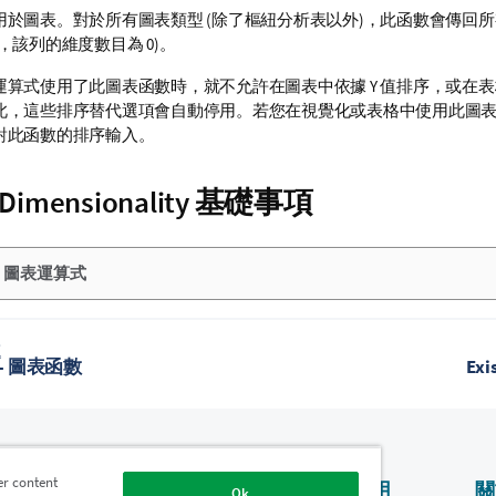
用於圖表。對於所有圖表類型 (除了樞紐分析表以外)，此函數會傳回
，該列的維度數目為 0)。
運算式使用了此圖表函數時，就不允許在圖表中依據 Y 值排序，或在
此，這些排序替代選項會自動停用。若您在視覺化或表格中使用此圖
對此函數的排序輸入。
Dimensionality
基礎事項
：圖表運算式
題
n - 圖表函數
Ex
er content
產品
為什麼使用
關
Ok