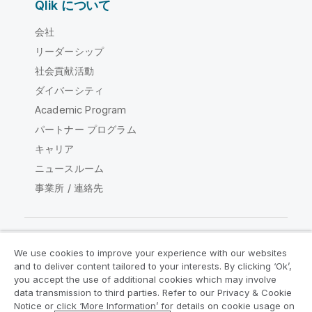
Qlik について
会社
リーダーシップ
社会貢献活動
ダイバーシティ
Academic Program
パートナー プログラム
キャリア
ニュースルーム
事業所 / 連絡先
We use cookies to improve your experience with our websites
Qlik コミュニティ
and to deliver content tailored to your interests. By clicking ‘Ok’,
you accept the use of additional cookies which may involve
data transmission to third parties. Refer to our Privacy & Cookie
法的契約
製品規約
Legal Policies
Notice or click ‘More Information’ for details on cookie usage on