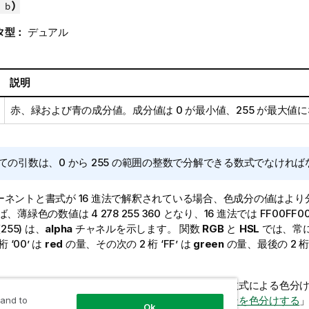
)
 b
タ型：
デュアル
説明
赤、緑および青の成分値。成分値は 0 が最小値、255 が最大値
ての引数は、0 から 255 の範囲の整数で分解できる数式でなけれ
ーネントと書式が 16 進法で解釈されている場合、色成分の値はよ
、薄緑色の数値は 4 278 255 360 となり、16 進法では
FF00FF0
 (255) は、
alpha
チャネルを示します。 関数
RGB
と
HSL
では、常に
桁 ‘
00
’ は
red
の量、その次の 2 桁 ‘
FF
’ は
green
の量、最後の 2 桁 
イゼーションでカラー関数を使用する方法の例や、数式による色分
ライゼーションの詳細は、「
ビジュアライゼーションを色分けする
 and to
Ok