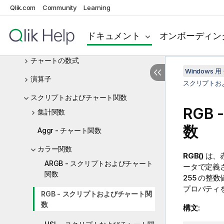
ド
Qlik.com
Community
Learning
データ ロード エディタでの変数の使用
ドキュメント
オンボーディン
スクリプト式
チャートの数式
Windows 用 
演算子
スクリプトお
スクリプトおよびチャート関数
RGB
集計関数
数
Aggr - チャート関数
カラー関数
RGB()
は、赤
ARGB - スクリプトおよびチャート
ータで定義
関数
255 の
プロパティ
RGB - スクリプトおよびチャート関
数
構文: