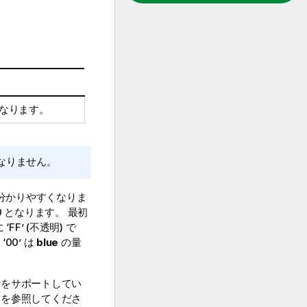
になります。
ばなりません。
り分かりやすくなりま
0
となります。 最初
 ‘
FF
’ (不透明) で
‘
00
’ は
blue
の量
けをサポートしてい
」を参照してくださ