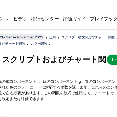
グ
ビデオ
移行センター
評価ガイド
プレイブッ
Qlik Sense November 2025
追加
スクリプト構文およびチャート関数
よびチャート関数
カラー関数
- スクリプトおよびチャート関
すべ
の成コンポーネント r、緑のコンポーネント g、青のコンポーネント 
された色のカラー コードに対応する整数を返します。これらのコン
整数値である必要があります。この関数を数式で使用して、チャート オ
を設定または評価できます。