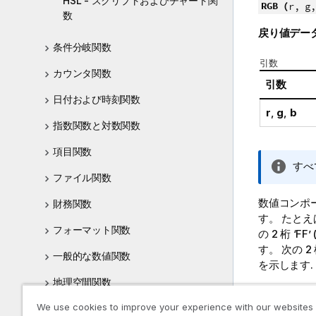
HSL - スクリプトおよびチャート関
RGB (
r, g,
数
戻り値デー
条件分岐関数
引数
カウンタ関数
引数
日付および時刻関数
r
,
g
,
b
指数関数と対数関数
項目関数
情
すべ
ファイル関数
報
メ
数値コンポ
財務関数
モ
す。 たとえば
フォーマット関数
の 2 桁 ‘
FF
’
す。 次の 2 
一般的な数値関数
を示します.
地理空間関数
ビジュアラ
るビジュア
We use cookies to improve your experience with our websites
変換関数