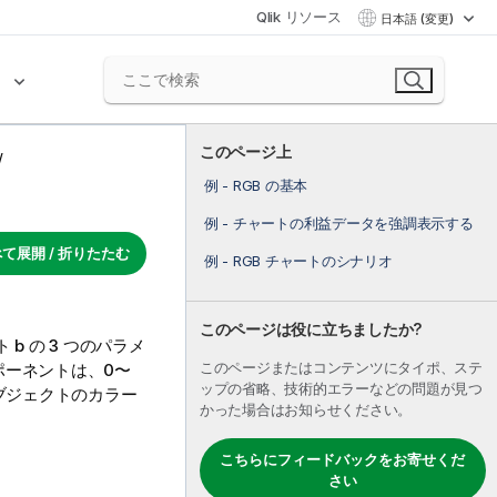
Qlik リソース
日本語 (変更)
ク
このページ上
例 - RGB の基本
例 - チャートの利益データを強調表示する
て展開 / 折りたたむ
例 - RGB チャートのシナリオ
このページは役に立ちましたか?
b の 3 つのパラメ
このページまたはコンテンツにタイポ、ステ
ポーネントは、0〜
ップの省略、技術的エラーなどの問題が見つ
ブジェクトのカラー
かった場合はお知らせください。
こちらにフィードバックをお寄せくだ
さい