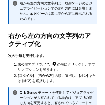
情
右から左の方向の文字列は、放射ゲージのビジ
報
ュアライゼーションでの読む方向には影響しま
メ
せん。放射ゲージは常に左から右に表示される
モ
ためです。
右から左の方向の文字列のア
クティブ化
次の手順を実行します。
未公開アプリで、
、
の順にクリックし、アプ
リ オプションを開きます。
[
スタイル
]、[
右から左
] の順に選択し、[
オン
] また
は [
オフ
] を選択します。
情
Qlik Sense
チャートを使用してビジュアライゼ
報
ーションが共有されている場合は、アプリの読
メ
む方向を変更すると共有されているチャートの