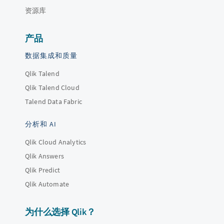
资源库
产品
数据集成和质量
Qlik Talend
Qlik Talend Cloud
Talend Data Fabric
分析和 AI
Qlik Cloud Analytics
Qlik Answers
Qlik Predict
Qlik Automate
为什么选择 Qlik？