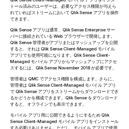
トール済みのユーザーは、必要なアクセス権限が与えら
れていればストリームにおいて
Qlik Sense
アプリを操作
できます。
Qlik Sense
アプリは通常、
Qlik Sense Enterprise
サー
バーに接続されている Web ブラウザーで開発します。
Qlik Sense
管理者がアプリまたはマッシュアップを公開
すると、それは
Qlik Sense Client-Managed モバイル
アプリでも使用可能になります。
Qlik Sense Client-
Managed モバイル
アプリからマッシュアップにアクセ
スするには、
Qlik Sense
November 2018 が必要です。
管理者は
QMC
でアクセス権限を構成します。さらに、
管理者は
Qlik Sense Client-Managed モバイル
アプリ
で
Qlik Sense
アプリをストリームからダウンロードでき
るかどうかを構成できます。
Qlik Sense
をダウンロード
すると、オフラインでも表示できます。
モバイル アプリ用に公開できるようにするため
Qlik
Sense Client-Managed モバイル
アプリをインストール
する必要はありません。ただし、モバイル アプリで使用