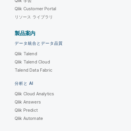
Qlik 学習
Qlik Customer Portal
リソース ライブラリ
製品案内
データ統合とデータ品質
Qlik Talend
Qlik Talend Cloud
Talend Data Fabric
分析と AI
Qlik Cloud Analytics
Qlik Answers
Qlik Predict
Qlik Automate