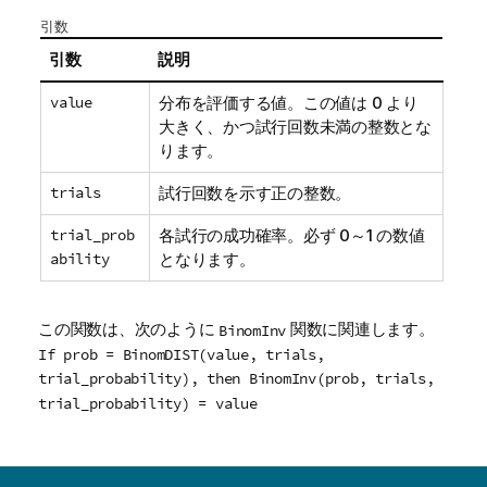
引数
引数
説明
value
分布を評価する値。この値は 0 より
大きく、かつ試行回数未満の整数とな
ります。
trials
試行回数を示す正の整数。
trial_prob
各試行の成功確率。必ず 0～1 の数値
ability
となります。
この関数は、次のように
関数に関連します。
BinomInv
If prob = BinomDIST(value, trials,
trial_probability), then BinomInv(prob, trials,
trial_probability) = value