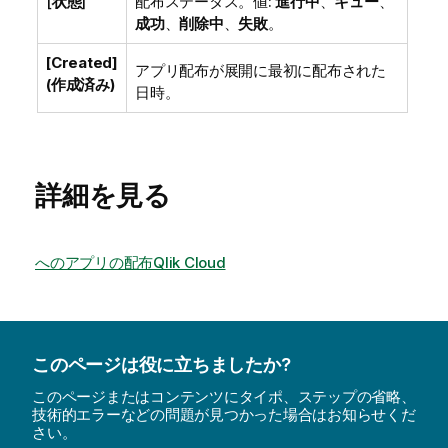
[
状態
]
配布ステータス。値:
進行中
、
キュー
、
成功
、
削除中
、
失敗
。
[Created]
アプリ配布が展開に最初に配布された
(作成済み)
日時。
詳細を見る
へのアプリの配布Qlik Cloud
このページは役に立ちましたか?
このページまたはコンテンツにタイポ、ステップの省略、
技術的エラーなどの問題が見つかった場合はお知らせくだ
さい。