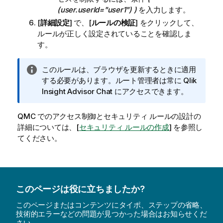
(user.userId="user1") )
を入力します。
[
詳細設定
] で、[
ルールの検証
] をクリックして、
ルールが正しく設定されていることを確認しま
す。
情
このルールは、ブラウザを更新するときに適用
報
する必要があります。ルート管理者は常に
Qlik
メ
Insight Advisor Chat
にアクセスできます。
モ
QMC
でのアクセス制御とセキュリティ ルールの設計の
詳細については、[
セキュリティ ルールの作成
] を参照し
てください。
このページは役に立ちましたか?
このページまたはコンテンツにタイポ、ステップの省略、
技術的エラーなどの問題が見つかった場合はお知らせくだ
さい。