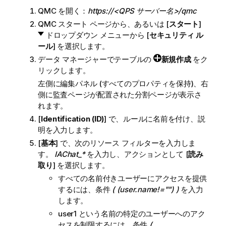
QMC
を開く：
https://<QPS サーバー名>/qmc
QMC
スタート ページから、あるいは [
スタート
]
ドロップダウン メニューから [
セキュリティ ル
ール
] を選択します。
データ マネージャーでテーブルの
新規作成
をク
リックします。
左側に編集パネル (すべてのプロパティを保持)、右
側に監査ページが配置された分割ページが表示さ
れます。
[
Identification (ID)
] で、ルールに名前を付け、説
明を入力します。
[
基本
] で、次のリソース フィルターを入力しま
す。
IAChat_*
を入力し、アクションとして [
読み
取り
] を選択します。
すべての名前付きユーザーにアクセスを提供
するには、条件
( (user.name!="") )
を入力
します。
user1 という名前の特定のユーザーへのアク
セスを制限するには、条件
(