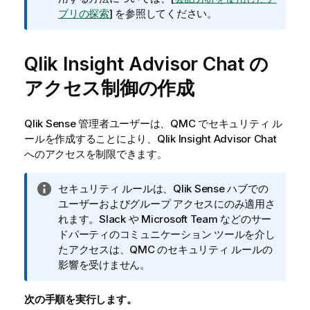
プリの探索
] を参照してください。
Qlik Insight Advisor Chat
の
アクセス制御の作成
Qlik Sense
管理者ユーザーは、QMC でセキュリティ ル
ールを作成することにより、
Qlik Insight Advisor Chat
へのアクセスを制限できます。
情
セキュリティ ルールは、
Qlik Sense
ハブでの
報
ユーザーおよびグループ アクセスにのみ適用さ
メ
れます。Slack や Microsoft Team などのサー
モ
ドパーティのコミュニケーション ツールを介し
たアクセスは、QMC のセキュリティ ルールの
影響を受けません。
次の手順を実行します。