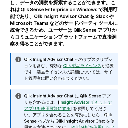
し、データの洞察を探索することができます。こ
れは
Qlik Sense Enterprise on Windows
で利用可
能であり、
Qlik Insight Advisor Chat
を Slack や
Microsoft Teams などのサードパーティ ツールに
統合できるため、ユーザーは
Qlik Sense
アプリか
らコミュニケーションプ ラットフォームで直接洞
察を得ることができます。
情
Qlik Insight Advisor Chat
へのサブスクリプシ
報
ョンを含む、有効な
Qlik
製品ライセンス
が必要
メ
です。製品ライセンスの詳細については、サイ
モ
ト管理者に問い合わせてください。
情
Qlik Insight Advisor Chat
に
Qlik Sense
アプ
報
リを含めるには、[
Insight Advisor チャットで
メ
アプリを使用可能にする
] を参照してくださ
モ
い。アプリを含めることを有効にしたら、
Qlik
Sense
ハブから
Qlik Insight Advisor Chat
を使
用する方法については、[
会話分析を使用したア