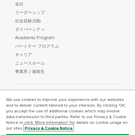
会社
リーダーシップ
社会貢献活動
ダイバーシティ
Academic Program
パートナー プログラム
キャリア
ニュースルーム
事業所 / 連絡先
We use cookies to improve your experience with our websites
Qlik コミュニティ
and to deliver content tailored to your interests. By clicking ‘Ok’,
you accept the use of additional cookies which may involve
data transmission to third parties. Refer to our Privacy & Cookie
法的契約
製品規約
Legal Policies
Notice or click ‘More Information’ for details on cookie usage on
リーガルポリシー
利用規約
商標
our sites.
Privacy & Cookie Notice
Do Not Share My Info