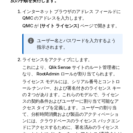
次の手順を実行します。
インターネット ブラウザのアドレス フィールドに
QMC
のアドレスを入力します。
QMC
が [
サイト ライセンス
] ページで開きます。
情
ユーザー名とパスワードを入力するよう
報
指示されます。
メ
ライセンスをアクティブにします。
モ
これにより、
Qlik Sense
サイトのルート管理者に
なり、 RootAdmin ロールが割り当てられます。
ライセンス モデルには、シリアル番号とコントロ
ール ナンバー、および署名付きのライセンス キー
の 2 つがあります。これらのモデルで、ライセン
スの契約条件およびユーザーに割り当て可能なア
クセス タイプを定義します。 ユーザーの割り当
て、分析時間消費および製品のアクティベーショ
ンには、クラウドベースのライセンス バックエン
ドにアクセスするために、署名済みのライセンス