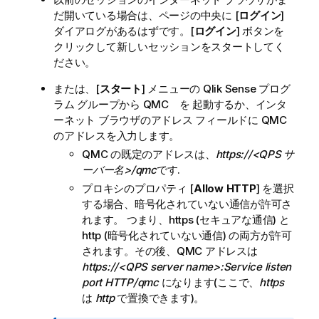
だ開いている場合は、ページの中央に [
ログイン
]
ダイアログがあるはずです。[
ログイン
] ボタンを
クリックして新しいセッションをスタートしてく
ださい。
または、[
スタート
] メニューの
Qlik Sense
プログ
ラム グループから
QMC
を 起動するか、インタ
ーネット ブラウザのアドレス フィールドに
QMC
のアドレスを入力します。
QMC
の既定のアドレスは、
https://<QPS サ
ーバー名>/qmc
です.
プロキシのプロパティ [
Allow HTTP
] を選択
する場合、暗号化されていない通信が許可さ
れます。 つまり、https (セキュアな通信) と
http (暗号化されていない通信) の両方が許可
されます。その後、
QMC
アドレスは
https://<QPS server name>:Service listen
port HTTP/qmc
になります(ここで、
https
は
http
で置換できます)。