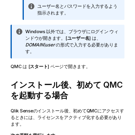
情
ユーザー名とパスワードを入力するよう
報
指示されます。
メ
モ
情
Windows 以外では、ブラウザにログイン ウィ
報
ンドウが開きます。[
ユーザー名
] は、
メ
DOMAIN\user
の形式で入力する必要がありま
モ
す。
QMC
は [
スタート
] ページで開きます。
インストール後、初めて
QMC
を起動する場合
Qlik Sense
のインストール後、初めて
QMC
にアクセスす
るときには、ライセンスをアクティブ化する必要があり
ます。