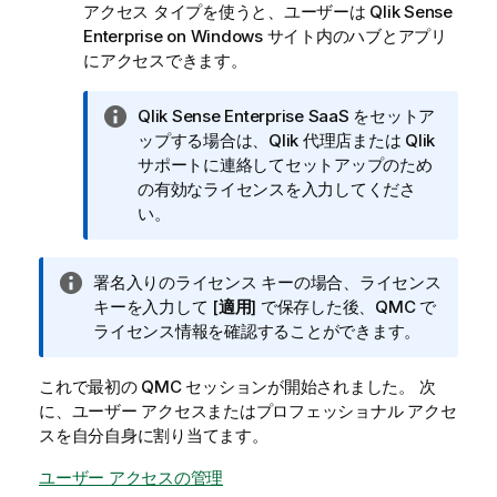
アクセス タイプを使うと、ユーザーは
Qlik Sense
Enterprise on Windows
サイト内のハブとアプリ
にアクセスできます。
情
Qlik Sense Enterprise SaaS
をセットア
報
ップする場合は、
Qlik
代理店または
Qlik
メ
サポートに連絡してセットアップのため
モ
の有効なライセンスを入力してくださ
い。
情
署名入りのライセンス キーの場合、ライセンス
報
キーを入力して [
適用
] で保存した後、
QMC
で
メ
ライセンス情報を確認することができます。
モ
これで最初の
QMC
セッションが開始されました。 次
に、ユーザー アクセスまたはプロフェッショナル アクセ
スを自分自身に割り当てます。
ユーザー アクセスの管理