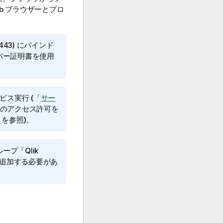
b ブラウザーとプロ
(443) にバインド
バー証明書を使用
ビス実行
(「
サー
のアクセス許可を
」を参照)
。
ループ「
Qlik
追加する必要があ