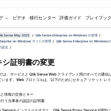
グ
ビデオ
移行センター
評価ガイド
プレイブッ
k Sense May 2025
Qlik Sense Enterprise on Windows の管理
Enterprise on Windows サイトの管理
Qlik Sense Enterprise on Window
の設定
キシ証明書の変更
では、サービスと
Qlik Sense
Web クライアント間のすべての通信
います。Web プロトコルは、以下のためにセキュア ソケット レイヤー
化と情報の交換とキー
を行う当事者の認証の証明書
k Sense
をインストールすると、
Qlik Sense Proxy Service
(
QPS
)