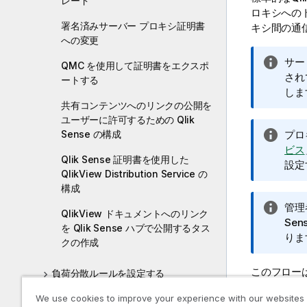
レード
ロキシへの
署名済みサーバー プロキシ証明書
キシ間の通
への変更
情
サー
QMC を使用して証明書をエクスポ
報
され
ートする
メ
しま
共有コンテンツへのリンクの公開を
モ
ユーザーに許可するための Qlik
Sense の構成
情
プロ
報
ビス
Qlik Sense 証明書を使用した
メ
設定
QlikView Distribution Service の
モ
構成
情
管理
QlikView ドキュメントへのリンク
報
Sen
を Qlik Sense ハブで公開するタス
メ
りま
クの作成
モ
このフロー
負荷分散ルールを設定する
We use cookies to improve your experience with our websites
コンテンツのキャッシュ制御の構成