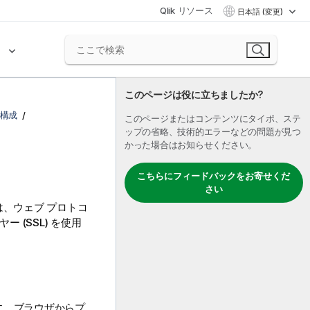
Qlik リソース
日本語 (変更)
ク
このページは役に立ちましたか?
sの構成
このページまたはコンテンツにタイポ、ステ
ップの省略、技術的エラーなどの問題が見つ
かった場合はお知らせください。
こちらにフィードバックをお寄せくだ
さい
は、ウェブ プロトコ
 (SSL) を使用
 に、ブラウザからプ