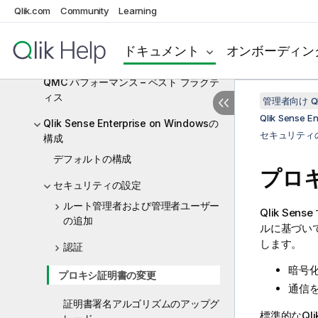
QMCでのナビゲーション
Qlik.com
Community
Learning
QMC リソース概要
ドキュメント
オンボーディン
QMC リソースの管理
QMC パフォーマンス – ベスト プラクテ
ィス
管理者向け Qli
Qlik Sense 
Qlik Sense Enterprise on Windowsの
セキュリティ
構成
デフォルトの構成
プロ
セキュリティの設定
ルート管理者および管理者ユーザー
Qlik Sense
の追加
ルに基づいて
します。
認証
暗号
プロキシ証明書の変更
通信
証明書署名アルゴリズムのアップグ
標準的な
Qli